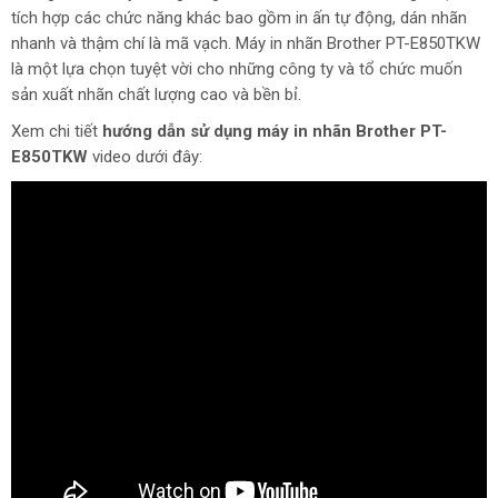
tích hợp các chức năng khác bao gồm in ấn tự động, dán nhãn
nhanh và thậm chí là mã vạch. Máy in nhãn Brother PT-E850TKW
là một lựa chọn tuyệt vời cho những công ty và tổ chức muốn
sản xuất nhãn chất lượng cao và bền bỉ.
Xem chi tiết
hướng dẫn sử dụng máy in nhãn Brother PT-
E850TKW
video dưới đây: