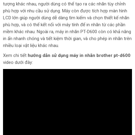
tượng khác nhau, người dùng có thể tạo ra các nhãn tùy chỉnh
phù hợp với nhu cầu sử dụng. Máy còn được tích hợp màn hình
LCD lớn giúp người dùng dễ dàng tìm kiếm và chọn thiết kế nhãn
phù hợp, và có thể kết nối với máy tính để in nhãn từ các phần
mềm khác nhau. Ngoài ra, máy in nhãn PT-D600 còn có khả năng
in ấn nhanh chóng và tiết kiệm thời gian, và cho phép in nhãn trên
nhiều loại vật liệu khác nhau.
Xem chi tiết
hướng dẫn sử dụng máy in nhãn brother pt-d600
video dưới đây: