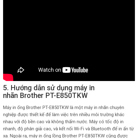
5. Hướng dẫn sử dụng máy in
nhãn Brother PT-E850TKW
Máy in ống Brother PT-E850TKW là một máy in nhãn chuyên
nghiệp được thiết kế để làm việc trên nhiều môi trường khác
nhau với độ bền cao và không thấm nước. Máy có tốc độ in
nhanh, độ phân giải cao, và kết nối Wi-Fi và Bluetooth để in ấn từ
xa. Ngoài ra, máy in ống lồng Brother PT-E850TKW cũng được