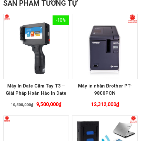
SẢN PHẨM TƯƠNG TỰ
-10%
Máy In Date Cầm Tay T3 –
Máy in nhãn Brother PT-
Giải Pháp Hoàn Hảo In Date
9800PCN
Thông Minh
Giá
Giá
9,500,000
₫
12,312,000
₫
10,500,000
₫
gốc
hiện
là:
tại
10,500,000₫.
là:
9,500,000₫.