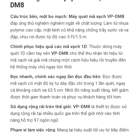
DM8
Cấu trúc bền, một bo mạch:
Máy quét mã vạch
VP-DM8
đáp ứng thử nghiệm nghiêm ngặt về chất lượng: Làm từ nhựa
polyme cao cấp, mặt kính có khả năng chống trầy xước và va
đập, chịu rơi được từ độ cao 5 ft/1.5 m.
Chinh phục hiệu quả các mã vạch 1D
: Thuộc dòng máy
quét 1D cầm tay nên
VP-DM8
cho thể thu nhận tín hiệu từ
mã vạch và giải mã chúng một cách hữu hiệu rồi truyền đến
hệ thống máy chủ ngay tức thời.
Đọc nhanh, chính xác ngay lần đọc đầu tiên
: Đọc được
mã vạch có mật độ ký tự dày đặc chỉ trong 1 lần quét, ngay
cả khoảng cách xa 63.5 cm. Nhờ đó năng suất tăng, tiết giảm
được thời gian thanh toán và phục vụ khách hàng tốt hơn.
Sử dụng rộng rãi trên thế giới
:
VP-DM8
là thiết bị được sử
dụng rộng rãi tại nhiều quốc gia trên thế giới nhờ vào tính
năng hỗ trợ 97 ngôn ngữ.
Phạm vi làm việc rộng
: Mang lại hiệu suất tối ưu từ tiếp điểm