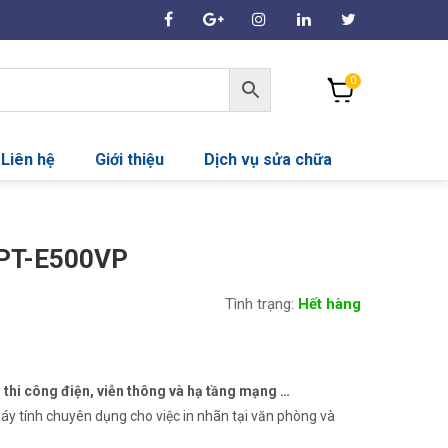
0
Liên hệ
Giới thiệu
Dịch vụ sửa chữa
 PT-E500VP
Tình trạng:
Hết hàng
á
ện
thi công điện, viễn thông và hạ tầng mạng …
áy tính chuyên dụng cho việc in nhãn tại văn phòng và
942,600₫.