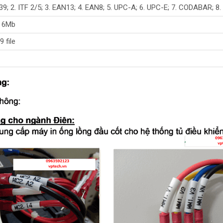
39; 2. ITF 2/5; 3. EAN13; 4. EAN8; 5. UPC-A; 6. UPC-E; 7. CODABAR;
n 6Mb
9 file