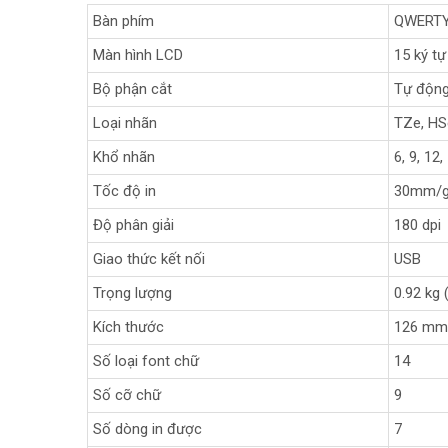
Bàn phím
QWERT
Màn hình LCD
15 ký tự
Bộ phận cắt
Tự độn
Loại nhãn
TZe, HS
Khổ nhãn
6, 9, 12
Tốc độ in
30mm/g
Độ phân giải
180 dpi
Giao thức kết nối
USB
Trọng lượng
0.92 kg
Kích thước
126 mm
Số loại font chữ
14
Số cỡ chữ
9
Số dòng in được
7