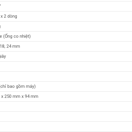
Y
 x 2 dòng
g
e (Ống co nhiệt)
, 18, 24 mm
iây
 (chỉ bao gồm máy)
 x 250 mm x 94 mm