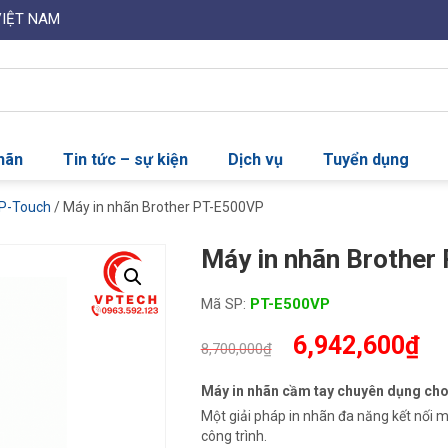
VIỆT NAM
nhãn
Tin tức – sự kiện
Dịch vụ
Tuyển dụng
 P-Touch
/ Máy in nhãn Brother PT-E500VP
Máy in nhãn Brother
Mã SP:
PT-E500VP
Giá
Gi
6,942,600
₫
8,700,000
₫
gốc
hi
là:
tại
Máy in nhãn cầm tay chuyên dụng cho 
8,700,000₫.
là:
Một giải pháp in nhãn đa năng kết nối m
6,
công trình.