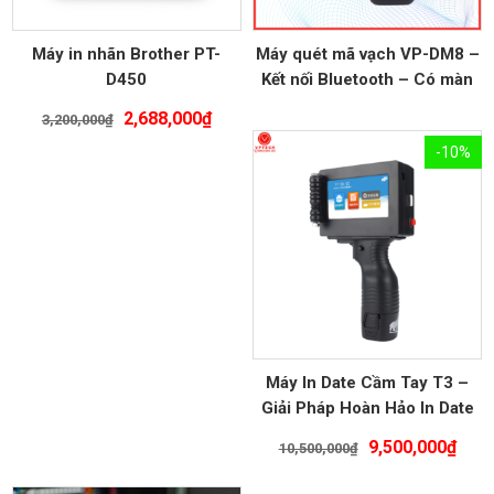
Máy in nhãn Brother PT-
Máy quét mã vạch VP-DM8 –
D450
Kết nối Bluetooth – Có màn
hình hiển thị
Giá
Giá
2,688,000
₫
3,200,000
₫
gốc
hiện
-10%
là:
tại
3,200,000₫.
là:
2,688,000₫.
Máy In Date Cầm Tay T3 –
Giải Pháp Hoàn Hảo In Date
Thông Minh
Giá
Giá
9,500,000
₫
10,500,000
₫
gốc
hiện