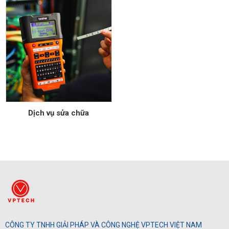
là:
tại
10,500,000₫.
là:
9,50
Dịch vụ sửa chữa
CÔNG TY TNHH GIẢI PHÁP VÀ CÔNG NGHỆ VPTECH VIỆT NAM