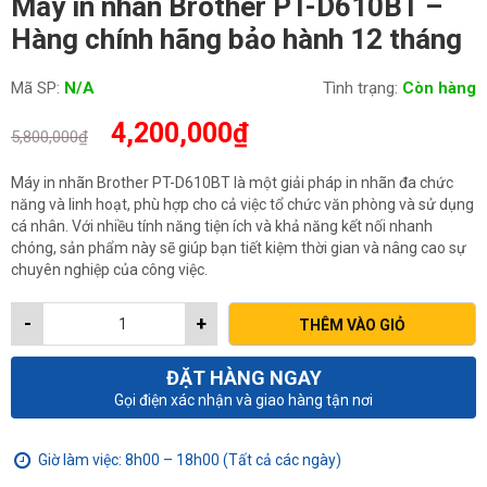
Máy in nhãn Brother PT-D610BT –
Hàng chính hãng bảo hành 12 tháng
Mã SP:
N/A
Tình trạng:
Còn hàng
Giá
Giá
4,200,000
₫
5,800,000
₫
gốc
hiện
là:
tại
Máy in nhãn Brother PT-D610BT là một giải pháp in nhãn đa chức
5,800,000₫.
là:
năng và linh hoạt, phù hợp cho cả việc tổ chức văn phòng và sử dụng
4,200,000₫.
cá nhân. Với nhiều tính năng tiện ích và khả năng kết nối nhanh
chóng, sản phẩm này sẽ giúp bạn tiết kiệm thời gian và nâng cao sự
chuyên nghiệp của công việc.
-
+
THÊM VÀO GIỎ
ĐẶT HÀNG NGAY
Gọi điện xác nhận và giao hàng tận nơi
Giờ làm việc: 8h00 – 18h00 (Tất cả các ngày)