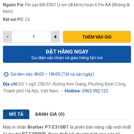
Nguồn Pin
: Pin sạc BA-E001 Li-ion (đi kèm) hoặc 6 Pin AA (Không đi
kèm)
Kết nối PC
: Có
-
+
THÊM VÀO GIỎ
ĐẶT HÀNG NGAY
Gọi điện xác nhận và giao hàng tận nơi
Giờ làm việc: 8h00 – 18h00 (Tất cả các ngày)
Địa chỉ:
Số 1 ngõ 250/51 đường Kim Giang, Phường Định Công,
Thành phố Hà Nội, Việt Nam. –
Hotline:
0963.592.123
MÔ TẢ
ĐÁNH GIÁ (0)
Máy in nhãn
Brother PT-E310BT
là phiên bản nâng cấp mới nhất