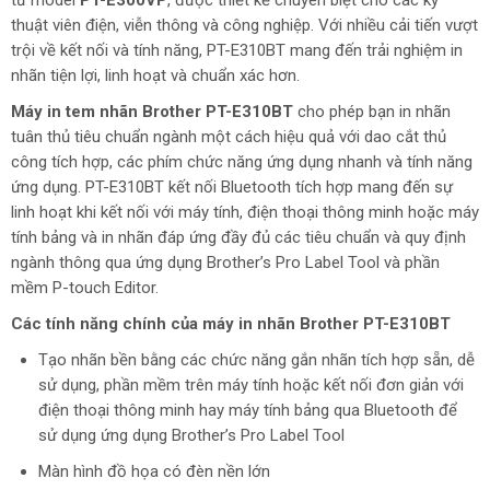
từ model
PT-E300VP
, được thiết kế chuyên biệt cho các kỹ
thuật viên điện, viễn thông và công nghiệp. Với nhiều cải tiến vượt
trội về kết nối và tính năng, PT-E310BT mang đến trải nghiệm in
nhãn tiện lợi, linh hoạt và chuẩn xác hơn.
Máy in tem nhãn Brother PT-E310BT
cho phép bạn in nhãn
tuân thủ tiêu chuẩn ngành một cách hiệu quả với dao cắt thủ
công tích hợp, các phím chức năng ứng dụng nhanh và tính năng
ứng dụng. PT-E310BT kết nối Bluetooth tích hợp mang đến sự
linh hoạt khi kết nối với máy tính, điện thoại thông minh hoặc máy
tính bảng và in nhãn đáp ứng đầy đủ các tiêu chuẩn và quy định
ngành thông qua ứng dụng Brother’s Pro Label Tool và phần
mềm P-touch Editor.
Các tính năng chính của máy in nhãn Brother PT-E310BT
Tạo nhãn bền bằng các chức năng gắn nhãn tích hợp sẵn, dễ
sử dụng, phần mềm trên máy tính hoặc kết nối đơn giản với
điện thoại thông minh hay máy tính bảng qua Bluetooth để
sử dụng ứng dụng Brother’s Pro Label Tool
Màn hình đồ họa có đèn nền lớn