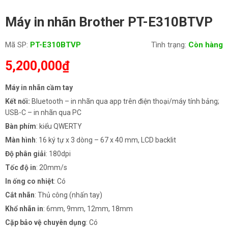
Máy in nhãn Brother PT-E310BTVP
Mã SP:
PT-E310BTVP
Tình trạng:
Còn hàng
5,200,000
₫
Máy in nhãn cầm tay
Kết nối:
Bluetooth – in nhãn qua app trên điện thoại/máy tính bảng;
USB-C – in nhãn qua PC
Bàn phím
: kiểu QWERTY
Màn hình
: 16 ký tự x 3 dòng – 67 x 40 mm, LCD backlit
Độ phân giải
: 180dpi
Tốc độ in
: 20mm/s
In ống co nhiệt
: Có
Cắt nhãn
: Thủ công (nhấn tay)
Khổ nhãn in
: 6mm, 9mm, 12mm, 18mm
Cặp bảo vệ chuyên dụng
: Có