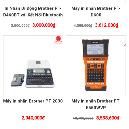
In Nhãn Di Động Brother PT-
Máy in nhãn Brother PT-
D460BT với Kết Nối Bluetooth
D600
Giá
Giá
Giá
Giá
3,000,000
₫
3,612,000
₫
3,500,000
₫
4,300,000
₫
gốc
hiện
gốc
hiện
là:
tại
là:
tại
3,500,000₫.
là:
4,300,000₫.
là:
3,000,000₫.
3,612
Máy in nhãn Brother PT-2030
Máy in nhãn Brother PT-
E550WVP
Giá
Giá
2,040,000
₫
8,538,600
₫
10,700,000
₫
gốc
hiện