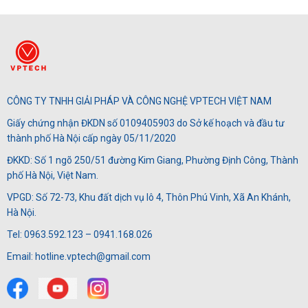
là:
tại
10,700,000₫.
là:
8,53
CÔNG TY TNHH GIẢI PHÁP VÀ CÔNG NGHỆ VPTECH VIỆT NAM
Giấy chứng nhận ĐKDN số 0109405903 do Sở kế hoạch và đầu tư
thành phố Hà Nội cấp ngày 05/11/2020
ĐKKD: Số 1 ngõ 250/51 đường Kim Giang, Phường Định Công, Thành
phố Hà Nội, Việt Nam.
VPGD: Số 72-73, Khu đất dịch vụ lô 4, Thôn Phú Vinh, Xã An Khánh,
Hà Nội.
Tel: 0963.592.123 – 0941.168.026
Email: hotline.vptech@gmail.com