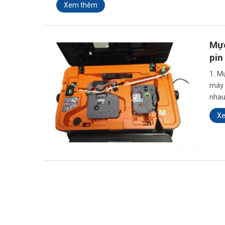
Xem thêm
Mực
pin
1. M
máy 
nhau
X