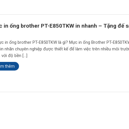
 in ống brother PT-E850TKW in nhanh – Tặng đế s
ực in ống brother PT-E850TKW là gì? Mực in ống Brother PT-E850TK
in nhãn chuyên nghiệp được thiết kế để làm việc trên nhiều môi trư
 với độ bền […]
em thêm