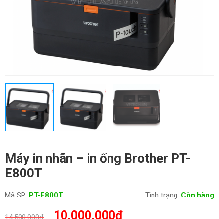
Máy in nhãn – in ống Brother PT-
E800T
Mã SP:
PT-E800T
Tình trạng:
Còn hàng
Giá
Giá
10,000,000
₫
14,500,000
₫