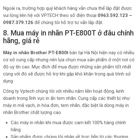
Ngoài ra, trường hợp quý khách hàng vẫn chưa thể lắp đặt được
vui lòng liên hệ với VPTECH theo số điện thoại
0963.592.123 –
0987.379.126
để chúng tôi hỗ trợ tư vấn lắp đặt.
8. Mua máy in nhãn PT-E800T ở đâu chính
hãng, giá rẻ
Máy in nhãn Brother PT-E800t
bán tại Hà Nội hiện nay có nhiều
cơ sở cung cấp nhưng nên lựa chọn mua sản phẩm ở một nơi có
độ uy tín cao. Mục đích để mua được những sản phẩm tốt nhất
cùng với đó sẽ được hỗ trợ khi gặp khó khăn trong quá trình sử
dụng
Công ty Vptech chúng tôi với nhiều năm liền hoạt động, kinh
doanh trong lĩnh vực in ấn tem nhãn. Cung cấp các thiết bị như
máy in mã vạch, in hóa đơn, tem nhãn, đặc biệt là dòng máy in
nhãn Brother chất lượng cao.
Các máy in nhãn khi mua được cam kết 100% hàng chính
hãng
Sản phẩm được chúng tôi nhập về trực tiếp từ các thương