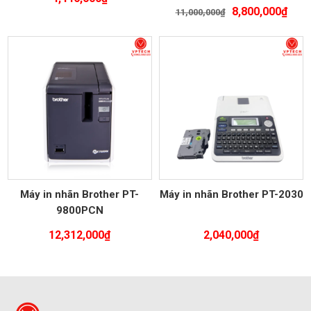
Được xếp
Giá
Giá
8,800,000
₫
11,000,000
₫
hạng
5.00
gốc
hiện
5 sao
là:
tại
11,000,000₫.
là:
8,80
Máy in nhãn Brother PT-
Máy in nhãn Brother PT-2030
9800PCN
12,312,000
₫
2,040,000
₫