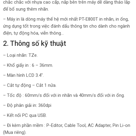
chắc chắc với nhựa cao cấp, nắp bên trên máy dễ dàng tháo lắp
để bổ sung thêm nhãn.
– Máy in là dòng máy thế hệ mới nhất PT-E800T in nhãn, in ống,
ứng dụng tốt trong việc đánh dấu thông tin cho dành cho ngành
điện, tự động hóa, viễn thông…
2. Thông số kỹ thuật
– Loại nhãn: TZe.
– Khổ giấy in : 6 – 36mm.
– Màn hình LCD 3.4″.
– Cắt tự động – Cắt 1 nửa.
– Tốc độ : 60mm/s đối với in nhãn và 40mm/s đối với in ống.
– Độ phân giải in: 360dpi
– Kết nối PC qua USB.
– Đi kèm phần mềm : P-Editor, Cable Tool, AC Adapter, Pin Li-on
(Mua riêng).