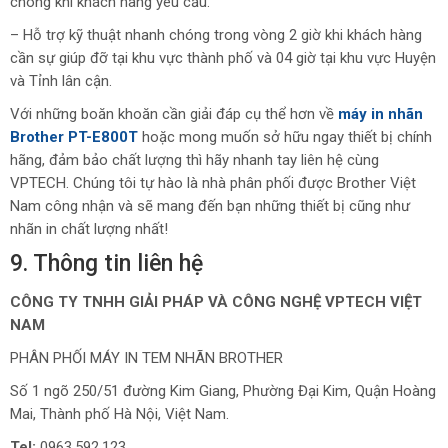
chóng khi khách hàng yêu cầu.
– Hỗ trợ kỹ thuật nhanh chóng trong vòng 2 giờ khi khách hàng
cần sự giúp đỡ tại khu vực thành phố và 04 giờ tại khu vực Huyện
và Tỉnh lân cận.
Với những boăn khoăn cần giải đáp cụ thể hơn về
máy in nhãn
Brother PT-E800T
hoặc mong muốn sở hữu ngay thiết bị chính
hãng, đảm bảo chất lượng thì hãy nhanh tay liên hệ cùng
VPTECH. Chúng tôi tự hào là nhà phân phối được Brother Việt
Nam công nhận và sẽ mang đến bạn những thiết bị cũng như
nhãn in chất lượng nhất!
9. Thông tin liên hệ
CÔNG TY TNHH GIẢI PHÁP VÀ CÔNG NGHỆ VPTECH VIỆT
NAM
PHÂN PHỐI MÁY IN TEM NHÃN BROTHER
Số 1 ngõ 250/51 đường Kim Giang, Phường Đại Kim, Quận Hoàng
Mai, Thành phố Hà Nội, Việt Nam.
Tel:
0963.592.123