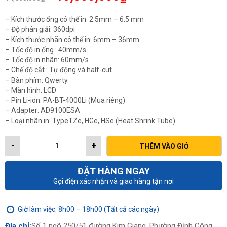
gốc
hiện
là:
tại
– Kích thước ống có thể in: 2.5mm – 6.5 mm
14,500,000₫.
là:
– Độ phân giải: 360dpi
10,000,000₫.
– Kích thước nhãn có thể in: 6mm – 36mm
– Tốc độ in ống : 40mm/s
– Tốc độ in nhãn: 60mm/s
– Chế độ cắt : Tự động và half-cut
– Bàn phím: Qwerty
– Màn hình: LCD
– Pin Li-ion: PA-BT-4000Li (Mua riêng)
– Adapter: AD9100ESA
– Loại nhãn in: TypeTZe, HGe, HSe (Heat Shrink Tube)
-
+
THÊM VÀO GIỎ
ĐẶT HÀNG NGAY
Gọi điện xác nhận và giao hàng tận nơi
Giờ làm việc: 8h00 – 18h00 (Tất cả các ngày)
Địa chỉ:
Số 1 ngõ 250/51 đường Kim Giang, Phường Định Công,