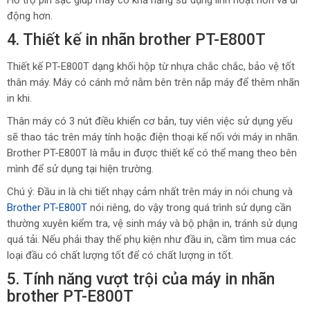
Hỗ trợ pin sạc giúp máy có khả năng sử dụng linh hoạt hơn và di
động hơn.
4. Thiết kế in nhãn brother PT-E800T
Thiết kế PT-E800T dạng khối hộp từ nhựa chắc chắc, bảo vệ tốt
thân máy. Máy có cánh mở nằm bên trên nắp máy để thêm nhãn
in khi.
Thân máy có 3 nút điều khiển cơ bản, tuy viên việc sử dụng yếu
sẽ thao tác trên máy tính hoặc điện thoại kế nối với máy in nhãn.
Brother PT-E800T là mẫu in được thiết kế có thể mang theo bên
mình để sử dụng tại hiện trường.
Chú ý: Đầu in là chi tiết nhạy cảm nhất trên máy in nói chung và
Brother PT-E800T
nói riêng, do vậy trong quá trình sử dụng cần
thường xuyên kiểm tra, vệ sinh máy và bộ phận in, tránh sử dụng
quá tải. Nếu phải thay thế phụ kiện như đầu in, cầm tìm mua các
loại đầu có chất lượng tốt để có chất lượng in tốt.
5. Tính năng vượt trội của máy in nhãn
brother PT-E800T