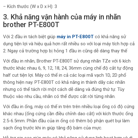
– Kích thước (W x D x H): 3
3. Khả năng vận hành của máy in nhãn
brother PT-E800T
Với 2 đầu in tách biệt giúp
máy in PT-E800T
có khả năng sử
dụng tiện lợi và hiệu quả hơn rất nhiều so với loại máy tích hợp cả
2. Ngay cả trường hợp bị hỏng 1 đầu in cũng dễ dàng thay thế
Với đầu in nhãn, Brother PT-E800T sử dụng nhãn TZe với 6 kích
thước khác nhau 6, 9, 12, 18, 24, 36mm cùng chế độ cắt tự động
half cut tiện lợi. Máy có thể in cả các loại mã vạch 1D, 2D phổ
thông hiện nay. PT-E800T có khả năng in thành dãy các nhãn
nhưng có thể tách rời một cách dễ dàng và đúng thứ tự. Tùy
thuộc vào nhu cầu, nhãn có thể được cắt rời từng nhãn.
Với đầu in ống, máy có thể in trên trên nhiều loại ống có độ cứng
khác nhau (ống cứng cần điều chỉnh dao cắt) với kích thước ống
2.5-6.5mm. Phần đầu của in ống có thêm bộ phận quét bụi làm
sạch ống trước khi in giúp tăng độ bám của mực.