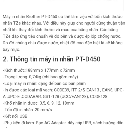
Máy in nhãn Brother PT-D450 có thể làm việc với bốn kích thước
nhãn TZe khác nhau. Với điều này giúp cho người dùng thuận tiện
nhất khi thay đổi kích thước và màu của băng nhãn. Các băng
TZe đáp ứng tiêu chuẩn về độ bền và được ép lớp chống nước.
Do đó chúng chịu được nước, nhiệt độ cao đặc biệt là sẽ không
bay mực.
2. Thông tin máy in nhãn PT-D450
-Kích thước:188mm x 177mm x 72mm
-Trọng lượng: 0,74kg (chỉ bao gồm máy)
-Loại máy in nhãn: dạng để bàn có bàn phím
-In được các loại mã vạch: CODE39, ITF 2/5, EAN13 , EAN8, UPC-
A ,UPC-E ,CODABAR, GS1-128 (UCC/EAN128), CODE128
-Khổ nhãn in được: 3.5, 6, 9, 12, 18mm
-Tốc độ in nhãn: 20 mm/s
-Kết nối: USB
-Phụ kiện đi kèm: Sạc AC Adapter, dây cáp USB, sách hướng dẫn