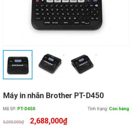
Máy in nhãn Brother PT-D450
Mã SP:
PT-D450
Tình trạng:
Còn hàng
Giá
Giá
2,688,000
₫
3,200,000
₫
gốc
hiện