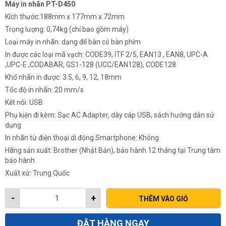
là:
tại
Máy in nhãn PT-D450
3,200,000₫.
là:
Kích thước:188mm x 177mm x 72mm
2,688,000₫.
Trọng lượng: 0,74kg (chỉ bao gồm máy)
Loại máy in nhãn: dạng để bàn có bàn phím
In được các loại mã vạch: CODE39, ITF 2/5, EAN13 , EAN8, UPC-A
,UPC-E ,CODABAR, GS1-128 (UCC/EAN128), CODE128
Khổ nhãn in được: 3.5, 6, 9, 12, 18mm
Tốc độ in nhãn: 20 mm/s
Kết nối: USB
Phụ kiện đi kèm: Sạc AC Adapter, dây cáp USB, sách hướng dẫn sử
dụng
In nhãn từ điện thoại di động Smartphone: Không
Hãng sản xuất: Brother (Nhật Bản), bảo hành 12 tháng tại Trung tâm
bảo hành
Xuất xứ: Trung Quốc
-
+
THÊM VÀO GIỎ
ĐẶT HÀNG NGAY