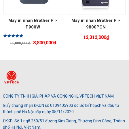
Máy in nhãn Brother PT-
Máy in nhãn Brother PT-
P900W
9800PCN
12,312,000
₫
Được xếp
Giá
Giá
8,800,000
₫
11,000,000
₫
hạng
5.00
gốc
hiện
5 sao
là:
tại
11,000,000₫.
là:
8,800,000₫.
CÔNG TY TNHH GIẢI PHÁP VÀ CÔNG NGHỆ VPTECH VIỆT NAM
Giấy chứng nhận ĐKDN số 0109405903 do Sở kế hoạch và đầu tư
thành phố Hà Nội cấp ngày 05/11/2020
ĐKKD: Số 1 ngõ 250/51 đường Kim Giang, Phường Định Công, Thành
phố Hà Nội, Việt Nam.