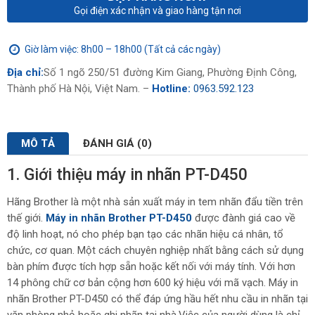
Gọi điện xác nhận và giao hàng tận nơi
Giờ làm việc: 8h00 – 18h00 (Tất cả các ngày)
Địa chỉ:
Số 1 ngõ 250/51 đường Kim Giang, Phường Định Công,
Thành phố Hà Nội, Việt Nam. –
Hotline:
0963.592.123
MÔ TẢ
ĐÁNH GIÁ (0)
1. Giới thiệu máy in nhãn PT-D450
Hãng Brother là một nhà sản xuất máy in tem nhãn đẩu tiền trên
thế giới.
Máy in nhãn Brother PT-D450
được đành giá cao về
độ linh hoạt, nó cho phép bạn tạo các nhãn hiệu cá nhân, tổ
chức, cơ quan. Một cách chuyên nghiệp nhất bằng cách sử dụng
bàn phím được tích hợp sẵn hoặc kết nối với máy tính. Với hơn
14 phông chữ cơ bản cộng hơn 600 ký hiệu với mã vạch. Máy in
nhãn Brother PT-D450 có thể đáp ứng hầu hết nhu cầu in nhãn tại