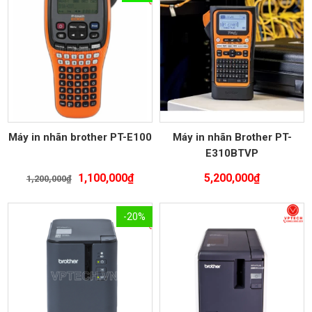
Máy in nhãn brother PT-E100
Máy in nhãn Brother PT-
E310BTVP
Giá
Giá
1,100,000
₫
5,200,000
₫
1,200,000
₫
gốc
hiện
là:
tại
-20%
1,200,000₫.
là:
1,100,000₫.