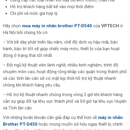
Cung cấp các loại nhãn với đầy đủ kích thước, mẫu mã
Hỗ trợ khách hàng bất kể vào mọi thời điểm
Chi phí và mức giá hợp lý
Hãy chọn
mua máy in nhãn brother PT-D540
của
VPTECH
ở
Hà Nội bởi chúng tôi có
– Với bề dày phát triển lâu năm, chế độ dịch vụ hậu mãi, bảo
hành, bảo trì tốt sẽ giúp chiếc máy móc, thiết bị của bạn hoạt
động ở trạng thái tốt nhất.
– Đội ngũ kỹ thuật viên lành nghề, nhiều kinh nghiệm, trình độ
chuyên môn cao, hoạt động rộng khắp các quận trong thành phố
và các tỉnh lân cân sẽ có mặt kịp thời hỗ trợ kỹ thuật nhanh
chóng khi khách hàng yêu cầu.
– Hỗ trợ kỹ thuật nhanh chóng trong vòng 2 giờ khi khách hàng
cần sự giúp đỡ tại khu vực thành phố và 04 giờ tại khu vực Huyện
và Tỉnh lân cận.
Với những boăn khoăn cần giải đáp cụ thể hơn về
máy in nhãn
Brother PT-D450
hoặc mong muốn sở hữu ngay thiết bị chính