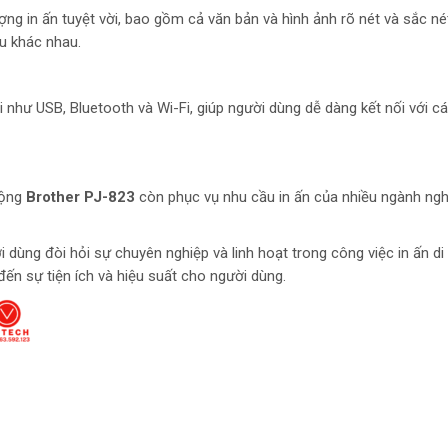
ợng in ấn tuyệt vời, bao gồm cả văn bản và hình ảnh rõ nét và sắc nét
iệu khác nhau.
i như USB, Bluetooth và Wi-Fi, giúp người dùng dễ dàng kết nối với c
động
Brother PJ-823
còn phục vụ nhu cầu in ấn của nhiều ngành nghề
ùng đòi hỏi sự chuyên nghiệp và linh hoạt trong công việc in ấn di đ
n sự tiện ích và hiệu suất cho người dùng.