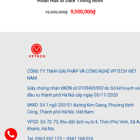
Hoàn Hảo In Date Thông Minh
Giá
Giá
9,500,000
₫
10,500,000
₫
gốc
hiện
là:
tại
10,500,000₫.
là:
9,500,000₫.
CÔNG TY TNHH GIẢI PHÁP VÀ CÔNG NGHỆ VPTECH VIỆT
NAM
Giấy chứng nhận ĐKDN số 0109405903 do Sở kế hoạch và
đầu tư thành phố Hà Nội cấp ngày 05/11/2020
ĐKKD: Số 1 ngõ 250/51 đường Kim Giang, Phường Định
Công, Thành phố Hà Nội, Việt Nam.
VPGD: Số 72-73, Khu đất dịch vụ lô 4, Thôn Phú Vinh, Xã A
Khánh, Hà Nội.
Tel: 0963.592.123 – 0941.168.026