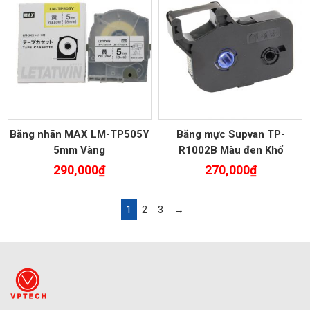
Băng nhãn MAX LM-TP505Y
Băng mực Supvan TP-
5mm Vàng
R1002B Màu đen Khổ
12mmx100M
290,000
₫
270,000
₫
1
2
3
→