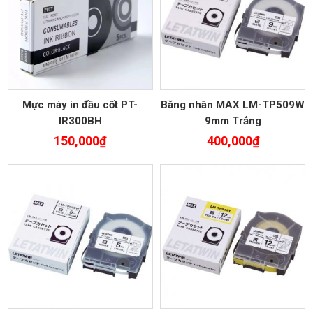
Mực máy in đầu cốt PT-
Băng nhãn MAX LM-TP509W
IR300BH
9mm Trắng
150,000
₫
400,000
₫