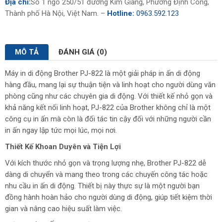
Địa chỉ:
Số 1 ngõ 250/51 đường Kim Giang, Phường Định Công,
Thành phố Hà Nội, Việt Nam. –
Hotline:
0963.592.123
MÔ TẢ
ĐÁNH GIÁ (0)
Máy in di động Brother PJ-822 là một giải pháp in ấn di động
hàng đầu, mang lại sự thuận tiện và linh hoạt cho người dùng văn
phòng cũng như các chuyên gia di động. Với thiết kế nhỏ gọn và
khả năng kết nối linh hoạt, PJ-822 của Brother không chỉ là một
công cụ in ấn mà còn là đối tác tin cậy đối với những người cần
in ấn ngay lập tức mọi lúc, mọi nơi.
Thiết Kế Khoan Duyên và Tiện Lợi
Với kích thước nhỏ gọn và trọng lượng nhẹ, Brother PJ-822 dễ
dàng di chuyển và mang theo trong các chuyến công tác hoặc
nhu cầu in ấn di động. Thiết bị này thực sự là một người bạn
đồng hành hoàn hảo cho người dùng di động, giúp tiết kiệm thời
gian và nâng cao hiệu suất làm việc.