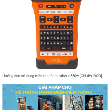
Hướng dẫn sử dụng máy in nhãn brother e550w [Chi tiết 2023]