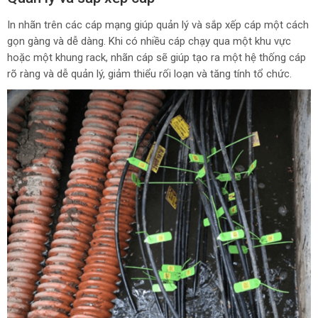
In nhãn trên các cáp mạng giúp quản lý và sắp xếp cáp một cách
gọn gàng và dễ dàng. Khi có nhiều cáp chạy qua một khu vực
hoặc một khung rack, nhãn cáp sẽ giúp tạo ra một hệ thống cáp
rõ ràng và dễ quản lý, giảm thiểu rối loạn và tăng tính tổ chức.