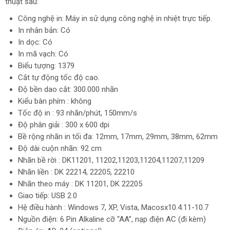
thuật sau:
Công nghệ in: Máy in sử dụng công nghệ in nhiệt trực tiếp.
In nhân bản: Có
In dọc: Có
In mã vạch: Có
Biểu tượng: 1379
Cắt tự động tốc độ cao.
Độ bền dao cắt: 300.000 nhãn
Kiểu bàn phím : không
Tốc độ in : 93 nhãn/phút, 150mm/s
Độ phân giải : 300 x 600 dpi
Bề rộng nhãn in tối đa: 12mm, 17mm, 29mm, 38mm, 62mm
Độ dài cuộn nhãn: 92 cm
Nhãn bề rời : DK11201, 11202,11203,11204,11207,11209
Nhãn liền : DK 22214, 22205, 22210
Nhãn theo máy : DK 11201, DK 22205
Giao tiếp: USB 2.0
Hệ điều hành : Windows 7, XP, Vista, Macosx10.4.11-10.7
Nguồn điện: 6 Pin Alkaline cỡ “AA”, nạp điện AC (đi kèm)