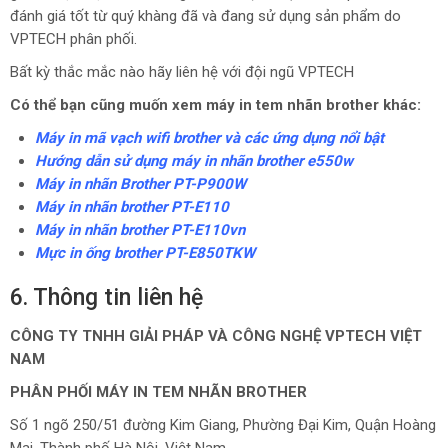
đánh giá tốt từ quý khàng đã và đang sử dụng sản phẩm do
VPTECH phân phối.
Bất kỳ thắc mắc nào hãy liên hệ với đội ngũ VPTECH
Có thể bạn cũng muốn xem máy in tem nhãn brother khác:
Máy in mã vạch wifi brother và các ứng dụng nổi bật
Hướng dẫn sử dụng máy in nhãn brother e550w
Máy in nhãn Brother PT-P900W
Máy in nhãn brother PT-E110
Máy in nhãn brother PT-E110vn
Mực in ống brother PT-E850TKW
6. Thông tin liên hệ
CÔNG TY TNHH GIẢI PHÁP VÀ CÔNG NGHỆ VPTECH VIỆT
NAM
PHÂN PHỐI MÁY IN TEM NHÃN BROTHER
Số 1 ngõ 250/51 đường Kim Giang, Phường Đại Kim, Quận Hoàng
Mai, Thành phố Hà Nội, Việt Nam.