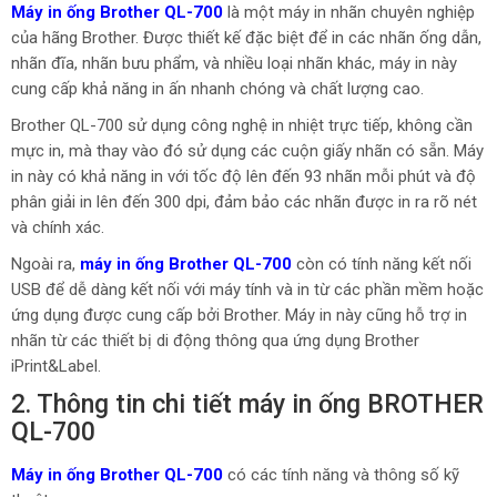
Máy in ống Brother QL-700
là một máy in nhãn chuyên nghiệp
của hãng Brother. Được thiết kế đặc biệt để in các nhãn ống dẫn,
nhãn đĩa, nhãn bưu phẩm, và nhiều loại nhãn khác, máy in này
cung cấp khả năng in ấn nhanh chóng và chất lượng cao.
Brother QL-700 sử dụng công nghệ in nhiệt trực tiếp, không cần
mực in, mà thay vào đó sử dụng các cuộn giấy nhãn có sẵn. Máy
in này có khả năng in với tốc độ lên đến 93 nhãn mỗi phút và độ
phân giải in lên đến 300 dpi, đảm bảo các nhãn được in ra rõ nét
và chính xác.
Ngoài ra,
máy in ống Brother QL-700
còn có tính năng kết nối
USB để dễ dàng kết nối với máy tính và in từ các phần mềm hoặc
ứng dụng được cung cấp bởi Brother. Máy in này cũng hỗ trợ in
nhãn từ các thiết bị di động thông qua ứng dụng Brother
iPrint&Label.
2. Thông tin chi tiết máy in ống BROTHER
QL-700
Máy in ống Brother QL-700
có các tính năng và thông số kỹ