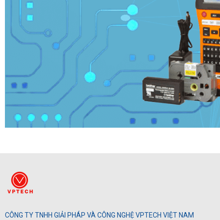
CÔNG TY TNHH GIẢI PHÁP VÀ CÔNG NGHỆ VPTECH VIỆT NAM