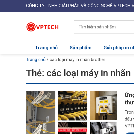
CÔNG TY TNHH GIẢI PHÁP VÀ CÔNG NGHỆ VPTECH 
Trang chủ
Sản phẩm
Giải pháp in 
Trang chủ
/
các loại máy in nhãn brother
Thẻ:
các loại máy in nhãn
Ứng
thư
Tron
dấu 
VPTE