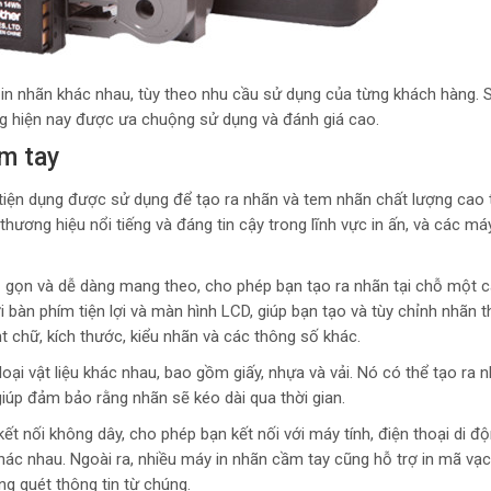
 in nhãn khác nhau, tùy theo nhu cầu sử dụng của từng khách hàng. 
g hiện nay được ưa chuộng sử dụng và đánh giá cao.
ầm tay
à tiện dụng được sử dụng để tạo ra nhãn và tem nhãn chất lượng cao 
hương hiệu nổi tiếng và đáng tin cậy trong lĩnh vực in ấn, và các má
 gọn và dễ dàng mang theo, cho phép bạn tạo ra nhãn tại chỗ một 
 bàn phím tiện lợi và màn hình LCD, giúp bạn tạo và tùy chỉnh nhãn t
 chữ, kích thước, kiểu nhãn và các thông số khác.
loại vật liệu khác nhau, bao gồm giấy, nhựa và vải. Nó có thể tạo ra 
úp đảm bảo rằng nhãn sẽ kéo dài qua thời gian.
t nối không dây, cho phép bạn kết nối với máy tính, điện thoại di đ
khác nhau. Ngoài ra, nhiều máy in nhãn cầm tay cũng hỗ trợ in mã vạ
g quét thông tin từ chúng.