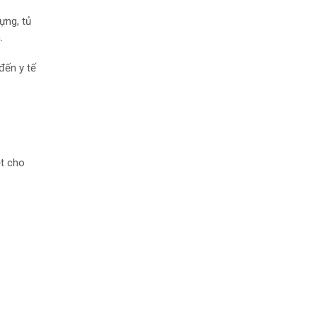
ựng, tủ
.
đến y tế
ệt cho