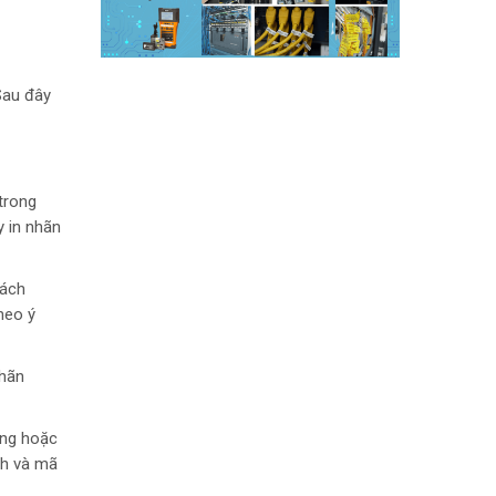
Sau đây
trong
y in nhãn
cách
heo ý
nhãn
ộng hoặc
ch và mã