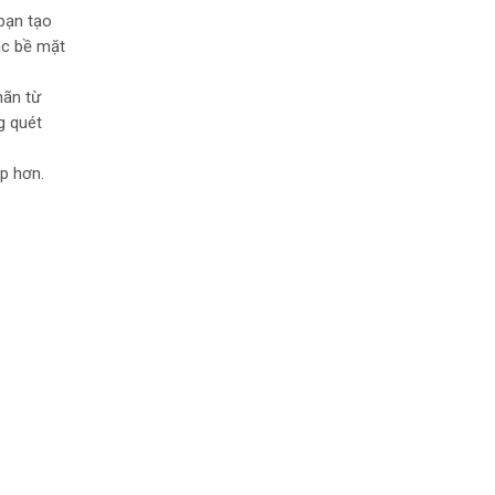
 bạn tạo
ác bề mặt
hãn từ
g quét
p hơn.