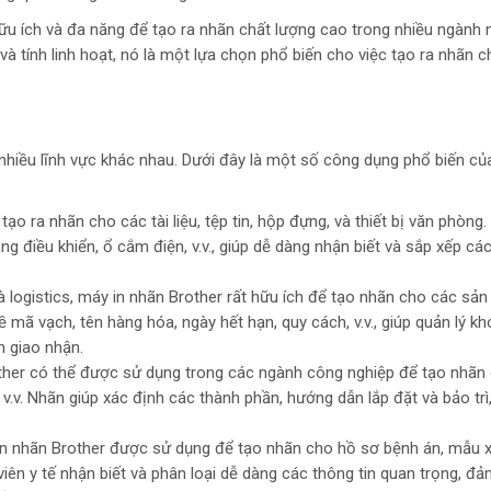
ữu ích và đa năng để tạo ra nhãn chất lượng cao trong nhiều ngành 
à tính linh hoạt, nó là một lựa chọn phổ biến cho việc tạo ra nhãn 
nhiều lĩnh vực khác nhau. Dưới đây là một số công dụng phổ biến củ
ạo ra nhãn cho các tài liệu, tệp tin, hộp đựng, và thiết bị văn phòng
 điều khiển, ổ cắm điện, v.v., giúp dễ dàng nhận biết và sắp xếp c
và logistics, máy in nhãn Brother rất hữu ích để tạo nhãn cho các sả
về mã vạch, tên hàng hóa, ngày hết hạn, quy cách, v.v., giúp quản lý k
h giao nhận.
ther có thể được sử dụng trong các ngành công nghiệp để tạo nhãn
 v.v. Nhãn giúp xác định các thành phần, hướng dẫn lắp đặt và bảo trì
y in nhãn Brother được sử dụng để tạo nhãn cho hồ sơ bệnh án, mẫu 
n viên y tế nhận biết và phân loại dễ dàng các thông tin quan trọng, đ