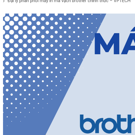
Đại lý phân phối máy in mã vạch brother chính thức – VPTECH