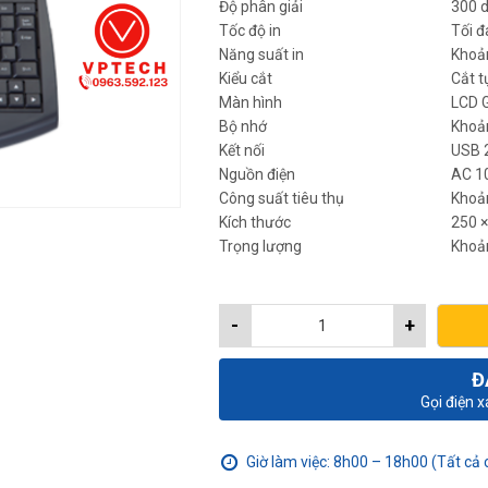
Độ phân giải
300 d
Tốc độ in
Tối 
Năng suất in
Khoả
Kiểu cắt
Cắt t
Màn hình
LCD G
Bộ nhớ
Khoản
Kết nối
USB 
Nguồn điện
AC 1
Công suất tiêu thụ
Khoả
Kích thước
250 
Trọng lượng
Khoả
-
+
Đ
Gọi điện 
Giờ làm việc: 8h00 – 18h00 (Tất cả 