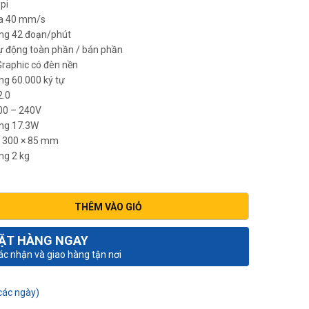
pi
đa 40 mm/s
ng 42 đoạn/phút
ự động toàn phần / bán phần
raphic có đèn nền
g 60.000 ký tự
2.0
00 – 240V
ng 17.3W
× 300 × 85 mm
ng 2 kg
THÊM VÀO GIỎ
ẶT HÀNG NGAY
xác nhận và giao hàng tận nơi
các ngày)