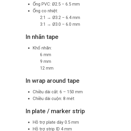
Ống PVC: Ø2.5 – 6.5 mm
Ống co nhiệt:
2:1 → Ø3.2 – 6.4 mm
3:1 → Ø3.0 – 6.0 mm
In nhãn tape
Khổ nhãn:
6 mm
9 mm
12 mm
In wrap around tape
Chiều dài cắt: 6 – 150 mm
Chiều dài cuộn: 8 mét
In plate / marker strip
Hỗ trợ plate dày 0.5 mm
Hỗ trợ strip ID 4 mm