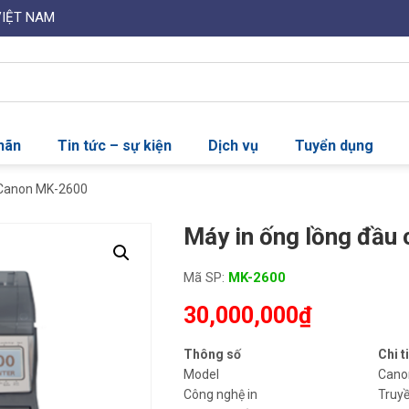
VIỆT NAM
nhãn
Tin tức – sự kiện
Dịch vụ
Tuyển dụng
t Canon MK-2600
Máy in ống lồng đầu
Mã SP:
MK-2600
30,000,000
₫
Thông số
Chi t
Model
Cano
Công nghệ in
Truyề