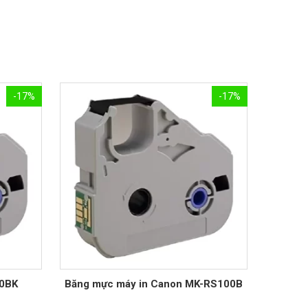
-17%
-17%
00BK
Băng mực máy in Canon MK-RS100B