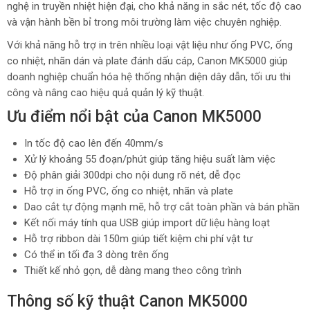
nghệ in truyền nhiệt hiện đại, cho khả năng in sắc nét, tốc độ cao
và vận hành bền bỉ trong môi trường làm việc chuyên nghiệp.
Với khả năng hỗ trợ in trên nhiều loại vật liệu như ống PVC, ống
co nhiệt, nhãn dán và plate đánh dấu cáp, Canon MK5000 giúp
doanh nghiệp chuẩn hóa hệ thống nhận diện dây dẫn, tối ưu thi
công và nâng cao hiệu quả quản lý kỹ thuật.
Ưu điểm nổi bật của Canon MK5000
In tốc độ cao lên đến 40mm/s
Xử lý khoảng 55 đoạn/phút giúp tăng hiệu suất làm việc
Độ phân giải 300dpi cho nội dung rõ nét, dễ đọc
Hỗ trợ in ống PVC, ống co nhiệt, nhãn và plate
Dao cắt tự động mạnh mẽ, hỗ trợ cắt toàn phần và bán phần
Kết nối máy tính qua USB giúp import dữ liệu hàng loạt
Hỗ trợ ribbon dài 150m giúp tiết kiệm chi phí vật tư
Có thể in tối đa 3 dòng trên ống
Thiết kế nhỏ gọn, dễ dàng mang theo công trình
Thông số kỹ thuật Canon MK5000