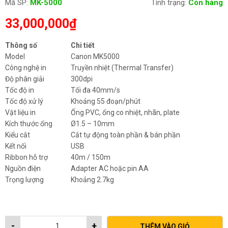
Mã SP:
MK-5000
Tình trạng:
Còn hàng
33,000,000
₫
Thông số
Chi tiết
Model
Canon MK5000
Công nghệ in
Truyền nhiệt (Thermal Transfer)
Độ phân giải
300dpi
Tốc độ in
Tối đa 40mm/s
Tốc độ xử lý
Khoảng 55 đoạn/phút
Vật liệu in
Ống PVC, ống co nhiệt, nhãn, plate
Kích thước ống
Ø1.5 – 10mm
Kiểu cắt
Cắt tự động toàn phần & bán phần
Kết nối
USB
Ribbon hỗ trợ
40m / 150m
Nguồn điện
Adapter AC hoặc pin AA
Trọng lượng
Khoảng 2.7kg
-
+
THÊM VÀO GIỎ