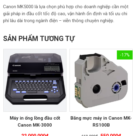
Canon MK5000 là lựa chọn phù hợp cho doanh nghiệp cần một
giải pháp in đầu cốt tốc độ cao, vận hành ổn định và tối ưu chi
phí lâu dài trong ngành điện – viễn thông chuyên nghiệp.
SẢN PHẨM TƯƠNG TỰ
-17%
Máy in ống lồng đầu cốt
Băng mực máy in Canon MK-
Canon MK-3000
RS100B
Giá
Giá
22,000,000
₫
550,000
₫