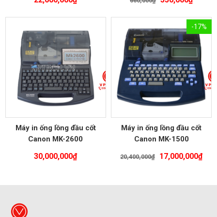
660,000
₫
gốc
hiện
là:
tại
-17%
660,000₫.
là:
550,00
Máy in ống lồng đầu cốt
Máy in ống lồng đầu cốt
Canon MK-2600
Canon MK-1500
Giá
Giá
30,000,000
₫
17,000,000
₫
20,400,000
₫
gốc
hiệ
là:
tại
20,400,000₫.
là:
17,