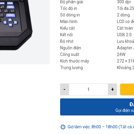
Độ phân giải
300 dpi
Tốc độ in
Tối đa 2
Số dòng in
2 dòng
Màn hình
LCD có đ
Kiểu cắt
Cắt toàn
Kết nối
USB 2.0
Bộ nhớ
Lưu khoả
Nguồn điện
Adapter 
Công suất
24W
Kích thước máy
272 × 31
Trọng lượng
Khoảng 2
-
+
Đ
Gọi điện 
Giờ làm việc: 8h00 – 18h00 (Tất cả 