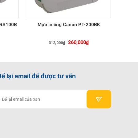
-RS100B
Mực in ống Canon PT-200BK
iá
Giá
Giá
260,000
₫
312,000
₫
iện
gốc
hiện
ại
là:
tại
à:
312,000₫.
là:
50,000₫.
260,000₫.
Để lại email để được tư vấn