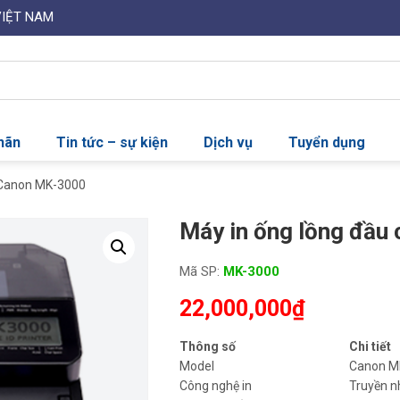
VIỆT NAM
nhãn
Tin tức – sự kiện
Dịch vụ
Tuyển dụng
t Canon MK-3000
Máy in ống lồng đầu
Mã SP:
MK-3000
22,000,000
₫
Thông số
Chi tiết
Model
Canon M
Công nghệ in
Truyền n