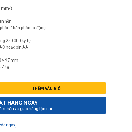
5 mm/s
èn nền
 phần / bán phần tự động
ng 250.000 ký tự
AC hoặc pin AA
8 × 97 mm
.7 kg
THÊM VÀO GIỎ
ẶT HÀNG NGAY
xác nhận và giao hàng tận nơi
các ngày)