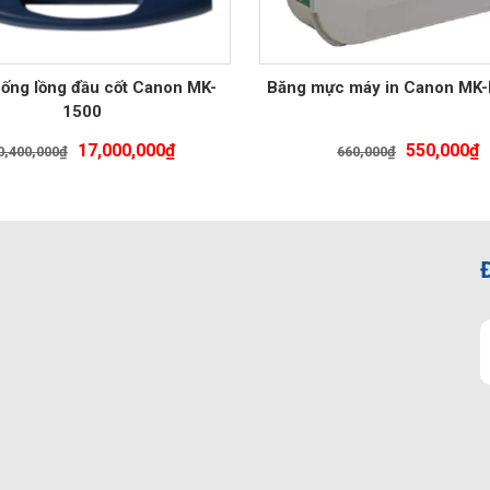
 ống lồng đầu cốt Canon MK-
Băng mực máy in Canon MK
1500
Giá
Giá
Giá
G
17,000,000
₫
550,000
₫
0,400,000
₫
660,000
₫
gốc
hiện
gốc
h
là:
tại
là:
t
20,400,000₫.
là:
660,000₫.
l
17,000,000₫.
5