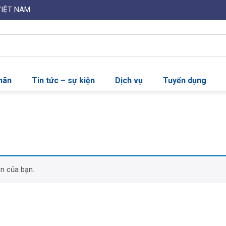
VIỆT NAM
nhãn
Tin tức – sự kiện
Dịch vụ
Tuyển dụng
n của bạn.