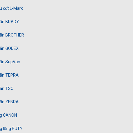
u cốt L-Mark
hãn BRADY
hãn BROTHER
hãn GODEX
hãn SupVan
hãn TEPRA
hãn TSC
hãn ZEBRA
ng CANON
ng lồng PUTY