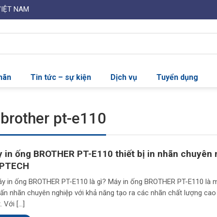
VIỆT NAM
nhãn
Tin tức – sự kiện
Dịch vụ
Tuyển dụng
brother pt-e110
 in ống BROTHER PT-E110 thiết bị in nhãn chuyên 
VPTECH
áy in ống BROTHER PT-E110 là gì? Máy in ống BROTHER PT-E110 là m
n ấn nhãn chuyên nghiệp với khả năng tạo ra các nhãn chất lượng cao
. Với […]