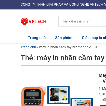
CÔNG TY TNHH GIẢI PHÁP VÀ CÔNG NGHỆ VPTECH 
Trang chủ
Sản phẩm
Giải pháp in 
Trang chủ
/
máy in nhãn cầm tay brother pt-e110
Thẻ:
máy in nhãn cầm tay 
Máy
– 
1. M
bị i
nhiệt