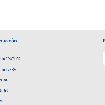
mục sản
n in BROTHER
n in TEPRA
 loại
ện trở
te