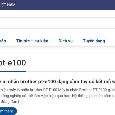
VIỆT NAM
nhãn
Tin tức – sự kiện
Dịch vụ
Tuyển dụng
pt-e100
 in nhãn brother pt-e100 dạng cầm tay có kết nối w
 thiệu máy in nhãn brother PT-E100 Máy in nhãn Brother PT-E100 giú
 công nghiệp có thể làm việc hiệu quả hơn. Hệ thống ghi nhãn cầm t
 động đơn […]
em thêm