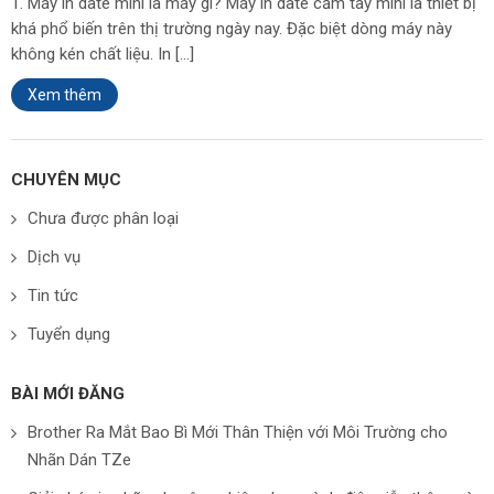
1. Máy in date mini là máy gì? Máy in date cầm tay mini là thiết bị
khá phổ biến trên thị trường ngày nay. Đặc biệt dòng máy này
không kén chất liệu. In […]
Xem thêm
CHUYÊN MỤC
Chưa được phân loại
Dịch vụ
Tin tức
Tuyển dụng
BÀI MỚI ĐĂNG
Brother Ra Mắt Bao Bì Mới Thân Thiện với Môi Trường cho
Nhãn Dán TZe