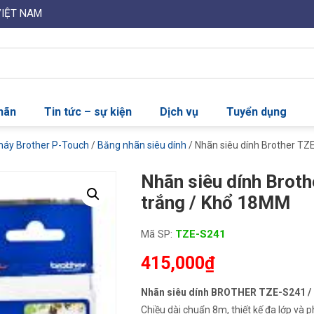
VIỆT NAM
nhãn
Tin tức – sự kiện
Dịch vụ
Tuyển dụng
máy Brother P-Touch
/
Băng nhãn siêu dính
/ Nhãn siêu dính Brother TZ
Nhãn siêu dính Broth
trắng / Khổ 18MM
Mã SP:
TZE-S241
415,000
₫
Nhãn siêu dính BROTHER TZE-S241 
Chiều dài chuẩn 8m, thiết kế đa lớp và 