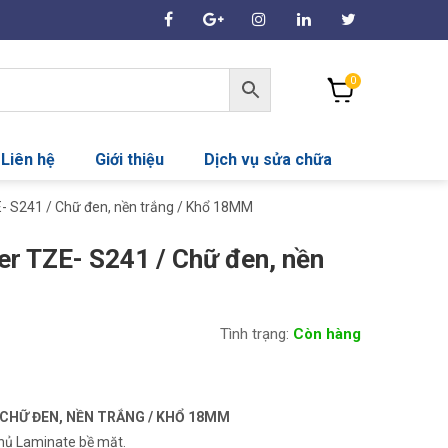
0
Liên hệ
Giới thiệu
Dịch vụ sửa chữa
E- S241 / Chữ đen, nền trắng / Khổ 18MM
er TZE- S241 / Chữ đen, nền
Tình trạng:
Còn hàng
/ CHỮ ĐEN, NỀN TRẮNG / KHỔ 18MM
phủ Laminate bề mặt.