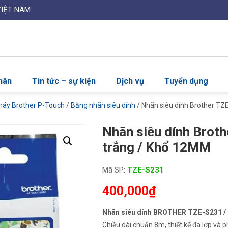
VIỆT NAM
nhãn
Tin tức – sự kiện
Dịch vụ
Tuyển dụng
máy Brother P-Touch
/
Băng nhãn siêu dính
/ Nhãn siêu dính Brother TZ
Nhãn siêu dính Broth
trắng / Khổ 12MM
Mã SP:
TZE-S231
400,000
₫
Nhãn siêu dính BROTHER TZE-S231 
Chiều dài chuẩn 8m, thiết kế đa lớp và 