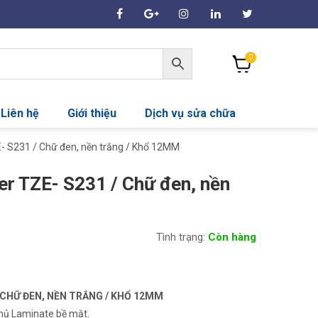
0
Liên hệ
Giới thiệu
Dịch vụ sửa chữa
E- S231 / Chữ đen, nền trắng / Khổ 12MM
er TZE- S231 / Chữ đen, nền
Tình trạng:
Còn hàng
/ CHỮ ĐEN, NỀN TRẮNG / KHỔ 12MM
phủ Laminate bề mặt.