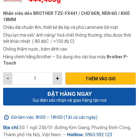
505,000
₫
gốc
hiện
là:
tại
Nhãn siêu dẻo BROTHER TZE-FX441 / CHỮ ĐEN, NỀN ĐỎ / KHỔ
505,000₫.
là:
18MM
444,400₫.
Chiều dài chuẩn 8m, thiết kế đa lớp và phủ Laminate bề mặt.
Chịu lực ma sát/ ánh nắng/ hoá chất thông thường, chịu được thời
tiết khắc nhiệt (-80 độC / +150 độ C)
Chống thấm nước , bám dính cao
Hàng chính hãng Brother – Sử dụng cho các loại máy
Brother P-
Touch
-
+
THÊM VÀO GIỎ
ĐẶT HÀNG NGAY
Gọi điện xác nhận và giao hàng tận nơi
Giờ làm việc: 8h00 – 18h00 (Tất cả các ngày)
Địa chỉ:
Số 1 ngõ 250/51 đường Kim Giang, Phường Định Công,
Thành phố Hà Nội, Việt Nam. –
Hotline:
0963.592.123