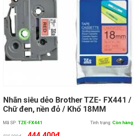
Nhãn siêu dẻo Brother TZE- FX441 /
Chữ đen, nền đỏ / Khổ 18MM
Mã SP:
TZE-FX441
Tình trạng:
Còn hàng
Giá
Giá
444,400
₫