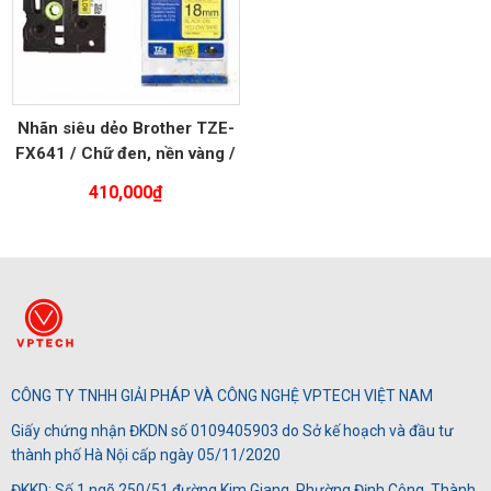
Nhãn siêu dẻo Brother TZE-
FX641 / Chữ đen, nền vàng /
Khổ 18MM
410,000
₫
CÔNG TY TNHH GIẢI PHÁP VÀ CÔNG NGHỆ VPTECH VIỆT NAM
Giấy chứng nhận ĐKDN số 0109405903 do Sở kế hoạch và đầu tư
thành phố Hà Nội cấp ngày 05/11/2020
ĐKKD: Số 1 ngõ 250/51 đường Kim Giang, Phường Định Công, Thành