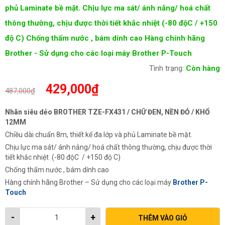
phủ Laminate bề mặt. Chịu lực ma sát/ ánh nắng/ hoá chất
thông thường, chịu được thời tiết khắc nhiệt (-80 độC / +150
độ C) Chống thấm nước , bám dính cao Hàng chính hãng
Brother - Sử dụng cho các loại máy Brother P-Touch
Tình trạng:
Còn hàng
Giá
Giá
429,000
₫
487,000
₫
gốc
hiện
là:
tại
Nhãn siêu dẻo BROTHER TZE-FX431 / CHỮ ĐEN, NỀN ĐỎ / KHỔ
487,000₫.
là:
12MM
429,000₫.
Chiều dài chuẩn 8m, thiết kế đa lớp và phủ Laminate bề mặt.
Chịu lực ma sát/ ánh nắng/ hoá chất thông thường, chịu được thời
tiết khắc nhiệt (-80 độC / +150 độ C)
Chống thấm nước , bám dính cao
Hàng chính hãng Brother – Sử dụng cho các loại máy
Brother P-
Touch
-
+
THÊM VÀO GIỎ