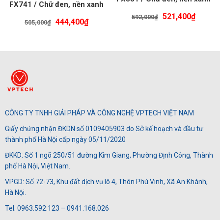
FX741 / Chữ đen, nền xanh
da trời / Khổ 24MM
Giá
Giá
lá / Khổ 18MM
521,400
₫
592,000
₫
Giá
Giá
444,400
₫
505,000
₫
gốc
hiện
gốc
hiện
là:
tại
là:
tại
592,000₫.
là:
505,000₫.
là:
521,40
444,400₫.
CÔNG TY TNHH GIẢI PHÁP VÀ CÔNG NGHỆ VPTECH VIỆT NAM
Giấy chứng nhận ĐKDN số 0109405903 do Sở kế hoạch và đầu tư
thành phố Hà Nội cấp ngày 05/11/2020
ĐKKD: Số 1 ngõ 250/51 đường Kim Giang, Phường Định Công, Thành
phố Hà Nội, Việt Nam.
VPGD: Số 72-73, Khu đất dịch vụ lô 4, Thôn Phú Vinh, Xã An Khánh,
Hà Nội.
Tel: 0963.592.123 – 0941.168.026