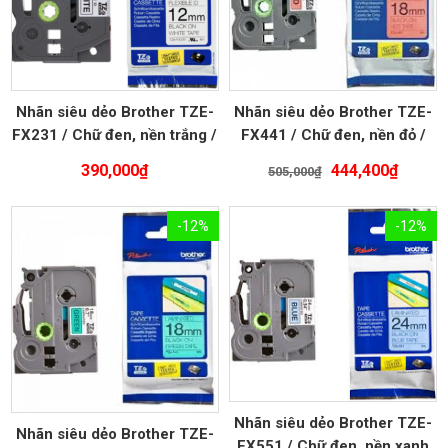
Nhãn siêu dẻo Brother TZE-
Nhãn siêu dẻo Brother TZE-
FX231 / Chữ đen, nền trắng /
FX441 / Chữ đen, nền đỏ /
Khổ 12MM
Khổ 18MM
Giá
Giá
390,000
₫
444,400
₫
505,000
₫
gốc
hiện
là:
tại
-12%
-12%
505,000₫.
là:
444,40
Nhãn siêu dẻo Brother TZE-
Nhãn siêu dẻo Brother TZE-
FX551 / Chữ đen, nền xanh