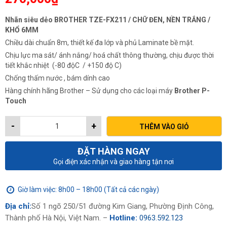
Nhãn siêu dẻo BROTHER TZE-FX211 / CHỮ ĐEN, NỀN TRẮNG /
KHỔ 6MM
Chiều dài chuẩn 8m, thiết kế đa lớp và phủ Laminate bề mặt.
Chịu lực ma sát/ ánh nắng/ hoá chất thông thường, chịu được thời
tiết khắc nhiệt (-80 độC / +150 độ C)
Chống thấm nước , bám dính cao
Hàng chính hãng Brother – Sử dụng cho các loại máy
Brother P-
Touch
-
+
THÊM VÀO GIỎ
ĐẶT HÀNG NGAY
Gọi điện xác nhận và giao hàng tận nơi
Giờ làm việc: 8h00 – 18h00 (Tất cả các ngày)
Địa chỉ:
Số 1 ngõ 250/51 đường Kim Giang, Phường Định Công,
Thành phố Hà Nội, Việt Nam. –
Hotline:
0963.592.123