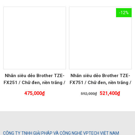
-12%
Nhãn siêu dẻo Brother TZE-
Nhãn siêu dẻo Brother TZE-
FX251 / Chữ đen, nền trắng /
FX751 / Chữ đen, nền trắng /
Khổ 24MM
Khổ 24MM
Giá
Giá
475,000
₫
521,400
₫
592,000
₫
gốc
hiện
là:
tại
592,000₫.
là:
521,40
CÔNG TY TNHH GIẢI PHÁP VÀ CÔNG NGHỆ VPTECH VIỆT NAM