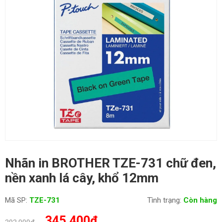
Nhãn in BROTHER TZE-731 chữ đen,
nền xanh lá cây, khổ 12mm
Mã SP:
TZE-731
Tình trạng:
Còn hàng
Giá
Giá
345,400
₫