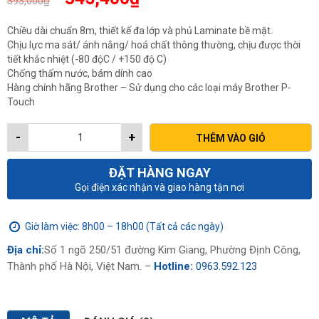
393,000
₫
gốc
hiện
là:
tại
Chiều dài chuẩn 8m, thiết kế đa lớp và phủ Laminate bề mặt.
393,000₫.
là:
Chịu lực ma sát/ ánh nắng/ hoá chất thông thường, chịu được thời
345,400₫.
tiết khắc nhiệt (-80 độC / +150 độ C)
Chống thấm nước, bám dính cao
Hàng chính hãng Brother – Sử dụng cho các loại máy Brother P-
Touch
-
+
THÊM VÀO GIỎ
ĐẶT HÀNG NGAY
Gọi điện xác nhận và giao hàng tận nơi
Giờ làm việc: 8h00 – 18h00 (Tất cả các ngày)
Địa chỉ:
Số 1 ngõ 250/51 đường Kim Giang, Phường Định Công,
Thành phố Hà Nội, Việt Nam. –
Hotline:
0963.592.123