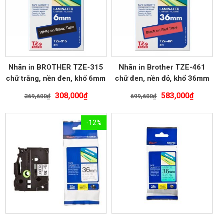
Nhãn in BROTHER TZE-315
Nhãn in Brother TZE-461
chữ trắng, nền đen, khổ 6mm
chữ đen, nền đỏ, khổ 36mm
Giá
Giá
Giá
Giá
308,000
₫
583,000
₫
369,600
₫
699,600
₫
gốc
hiện
gốc
hiện
là:
tại
là:
tại
-12%
369,600₫.
là:
699,600₫.
là:
308,000₫.
583,00