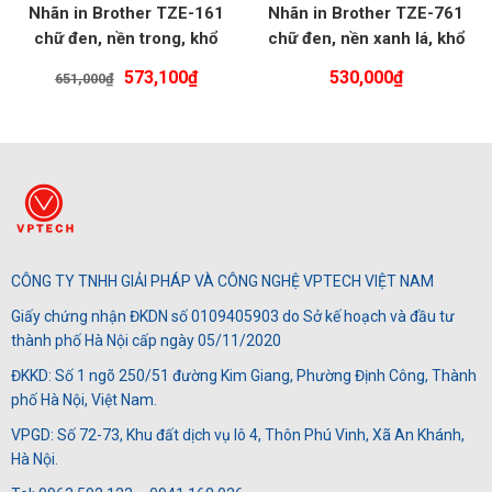
Nhãn in Brother TZE-161
Nhãn in Brother TZE-761
chữ đen, nền trong, khổ
chữ đen, nền xanh lá, khổ
36mm
36mm
Giá
Giá
573,100
₫
530,000
₫
651,000
₫
gốc
hiện
là:
tại
651,000₫.
là:
573,100₫.
CÔNG TY TNHH GIẢI PHÁP VÀ CÔNG NGHỆ VPTECH VIỆT NAM
Giấy chứng nhận ĐKDN số 0109405903 do Sở kế hoạch và đầu tư
thành phố Hà Nội cấp ngày 05/11/2020
ĐKKD: Số 1 ngõ 250/51 đường Kim Giang, Phường Định Công, Thành
phố Hà Nội, Việt Nam.
VPGD: Số 72-73, Khu đất dịch vụ lô 4, Thôn Phú Vinh, Xã An Khánh,
Hà Nội.