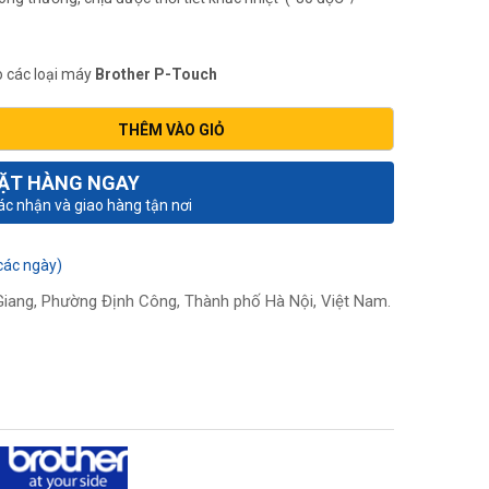
00₫.
 các loại máy
Brother P-Touch
THÊM VÀO GIỎ
ẶT HÀNG NGAY
xác nhận và giao hàng tận nơi
các ngày)
iang, Phường Định Công, Thành phố Hà Nội, Việt Nam.