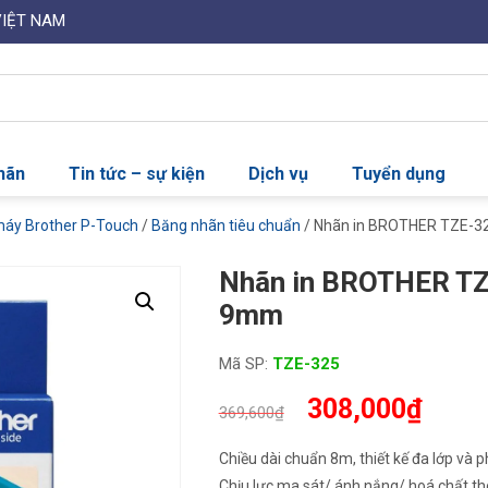
VIỆT NAM
nhãn
Tin tức – sự kiện
Dịch vụ
Tuyển dụng
máy Brother P-Touch
/
Băng nhãn tiêu chuẩn
/ Nhãn in BROTHER TZE-32
Nhãn in BROTHER TZE
9mm
Mã SP:
TZE-325
Giá
Giá
308,000
₫
369,600
₫
gốc
hiện
là:
tại
Chiều dài chuẩn 8m, thiết kế đa lớp và 
369,600₫.
là:
Chịu lực ma sát/ ánh nắng/ hoá chất thô