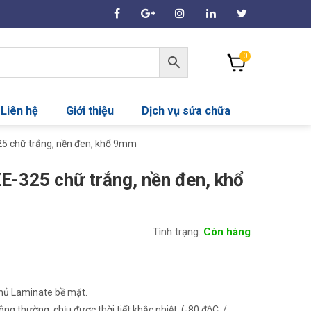
0
Liên hệ
Giới thiệu
Dịch vụ sửa chữa
5 chữ trắng, nền đen, khổ 9mm
-325 chữ trắng, nền đen, khổ
Tình trạng:
Còn hàng
phủ Laminate bề mặt.
ng thường, chịu được thời tiết khắc nhiệt (-80 độC /