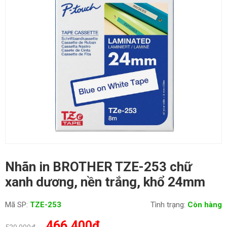
Nhãn in BROTHER TZE-253 chữ
xanh dương, nền trắng, khổ 24mm
Mã SP:
TZE-253
Tình trạng:
Còn hàng
Giá
Giá
466,400
₫