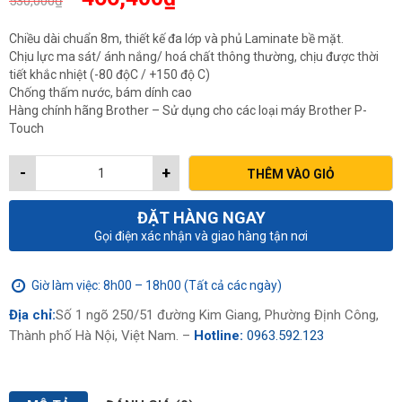
530,000
₫
gốc
hiện
là:
tại
Chiều dài chuẩn 8m, thiết kế đa lớp và phủ Laminate bề mặt.
530,000₫.
là:
Chịu lực ma sát/ ánh nắng/ hoá chất thông thường, chịu được thời
466,400₫.
tiết khắc nhiệt (-80 độC / +150 độ C)
Chống thấm nước, bám dính cao
Hàng chính hãng Brother – Sử dụng cho các loại máy Brother P-
Touch
-
+
THÊM VÀO GIỎ
ĐẶT HÀNG NGAY
Gọi điện xác nhận và giao hàng tận nơi
Giờ làm việc: 8h00 – 18h00 (Tất cả các ngày)
Địa chỉ:
Số 1 ngõ 250/51 đường Kim Giang, Phường Định Công,
Thành phố Hà Nội, Việt Nam. –
Hotline:
0963.592.123