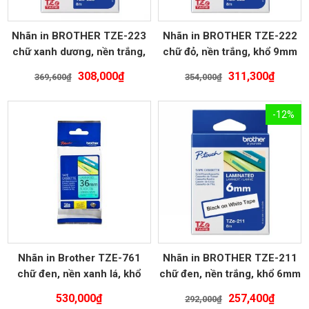
Nhãn in BROTHER TZE-223
Nhãn in BROTHER TZE-222
chữ xanh dương, nền trắng,
chữ đỏ, nền trắng, khổ 9mm
khổ 9mm
Giá
Giá
Giá
Giá
308,000
₫
311,300
₫
369,600
₫
354,000
₫
gốc
hiện
gốc
hiện
là:
tại
là:
tại
-12%
369,600₫.
là:
354,000₫.
là:
308,000₫.
311,30
Nhãn in Brother TZE-761
Nhãn in BROTHER TZE-211
chữ đen, nền xanh lá, khổ
chữ đen, nền trắng, khổ 6mm
36mm
Giá
Giá
530,000
₫
257,400
₫
292,000
₫