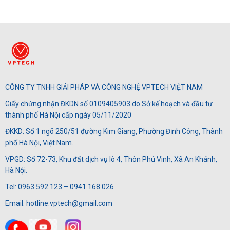
gốc
hiện
là:
tại
292,000₫.
là:
257,40
CÔNG TY TNHH GIẢI PHÁP VÀ CÔNG NGHỆ VPTECH VIỆT NAM
Giấy chứng nhận ĐKDN số 0109405903 do Sở kế hoạch và đầu tư
thành phố Hà Nội cấp ngày 05/11/2020
ĐKKD: Số 1 ngõ 250/51 đường Kim Giang, Phường Định Công, Thành
phố Hà Nội, Việt Nam.
VPGD: Số 72-73, Khu đất dịch vụ lô 4, Thôn Phú Vinh, Xã An Khánh,
Hà Nội.
Tel: 0963.592.123 – 0941.168.026
Email: hotline.vptech@gmail.com