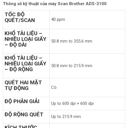
Thông số kỹ thuật của máy
Scan
B
rother ADS-3100
TỐC ĐỘ
QUÉT/SCAN
40 ppm
KHỔ TÀI LIỆU –
NHIỀU LOẠI GIẤY
50.8 mm to 355.6 mm
– ĐỘ DÀI
KHỔ TÀI LIỆU –
NHIỀU LOẠI GIẤY
50.8 mm to 215.9 mm
– ĐỘ RỘNG
QUÉT HAI MẶT
TỰ ĐỘNG
Có
ĐỘ PHÂN GIẢI
Up to 600 dpi × 600 dpi
ĐỘ RỘNG QUÉT
Up to 215.9 mm
KÍCH THƯỚC