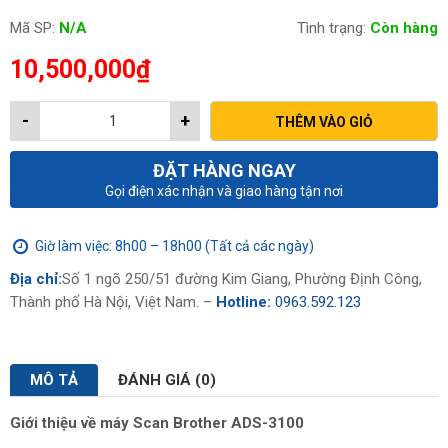
Mã SP:
N/A
Tình trạng:
Còn hàng
10,500,000
₫
-
+
THÊM VÀO GIỎ
ĐẶT HÀNG NGAY
Gọi điện xác nhận và giao hàng tận nơi
Giờ làm việc: 8h00 – 18h00 (Tất cả các ngày)
Địa chỉ:
Số 1 ngõ 250/51 đường Kim Giang, Phường Định Công,
Thành phố Hà Nội, Việt Nam. –
Hotline:
0963.592.123
MÔ TẢ
ĐÁNH GIÁ (0)
Giới thiệu về máy Scan Brother ADS-3100