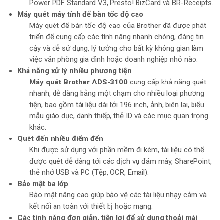
Power PDF Standard V3, Presto! BizCard và BR-Receipts.
Máy quét máy tính để bàn tốc độ cao
Máy quét để bàn tốc độ cao của Brother đã được phát
triển để cung cấp các tính năng nhanh chóng, đáng tin
cậy và dễ sử dụng, lý tưởng cho bất kỳ không gian làm
việc văn phòng gia đình hoặc doanh nghiệp nhỏ nào.
Khả năng xử lý nhiều phương tiện
Máy quét Brother ADS-3100
cung cấp khả năng quét
nhanh, dễ dàng bằng một chạm cho nhiều loại phương
tiện, bao gồm tài liệu dài tới 196 inch, ảnh, biên lai, biểu
mẫu giáo dục, danh thiếp, thẻ ID và các mục quan trọng
khác.
Quét đến nhiều điểm đến
Khi được sử dụng với phần mềm đi kèm, tài liệu có thể
được quét dễ dàng tới các dịch vụ đám mây, SharePoint,
thẻ nhớ USB và PC (Tệp, OCR, Email).
Bảo mật ba lớp
Bảo mật nâng cao giúp bảo vệ các tài liệu nhạy cảm và
kết nối an toàn với thiết bị hoặc mạng.
Các tính năng đơn giản, tiện lợi để sử dụng thoải mái