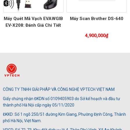
Máy Quét Mã Vạch EVAWGIB
Máy Scan Brother DS-640
EV-X208: Đánh Giá Chi Tiết
và Ưu Điểm
4,900,000
₫
CÔNG TY TNHH GIẢI PHÁP VÀ CÔNG NGHỆ VPTECH VIỆT NAM
Giấy chứng nhận ĐKDN số 0109405903 do Sở kế hoạch và đầu tư
thành phố Hà Nội cấp ngày 05/11/2020
ĐKKD: Số 1 ngõ 250/51 đường Kim Giang, Phường Định Công, Thành
phố Hà Nội, Việt Nam.
VPGD: Số 72-73, Khu đất dịch vụ lô 4, Thôn Phú Vinh, Xã An Khánh,