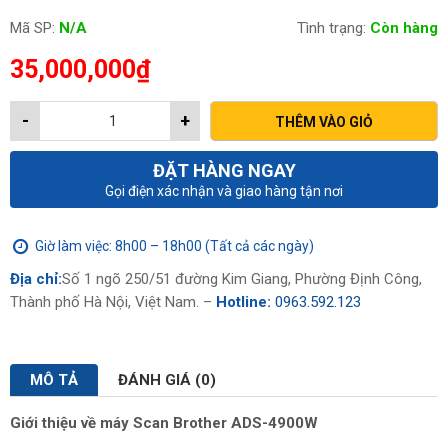
Mã SP:
N/A
Tình trạng:
Còn hàng
35,000,000
₫
-
+
THÊM VÀO GIỎ
ĐẶT HÀNG NGAY
Gọi điện xác nhận và giao hàng tận nơi
Giờ làm việc: 8h00 – 18h00 (Tất cả các ngày)
Địa chỉ:
Số 1 ngõ 250/51 đường Kim Giang, Phường Định Công,
Thành phố Hà Nội, Việt Nam. –
Hotline:
0963.592.123
MÔ TẢ
ĐÁNH GIÁ (0)
Giới thiệu về máy Scan Brother ADS-4900W