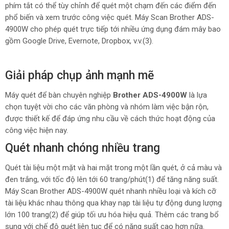
phím tắt có thể tùy chỉnh để quét một chạm đến các điểm đến
phổ biến và xem trước công việc quét. Máy Scan Brother ADS-
4900W cho phép quét trực tiếp tới nhiều ứng dụng đám mây bao
gồm Google Drive, Evernote, Dropbox, v.v.(3).
Giải pháp chụp ảnh mạnh mẽ
Máy quét để bàn chuyên nghiệp
Brother ADS-4900W
là lựa
chọn tuyệt vời cho các văn phòng và nhóm làm việc bận rộn,
được thiết kế để đáp ứng nhu cầu về cách thức hoạt động của
công việc hiện nay.
Quét nhanh chóng nhiều trang
Quét tài liệu một mặt và hai mặt trong một lần quét, ở cả màu và
đen trắng, với tốc độ lên tới 60 trang/phút(1) để tăng năng suất.
Máy Scan Brother ADS-4900W quét nhanh nhiều loại và kích cỡ
tài liệu khác nhau thông qua khay nạp tài liệu tự động dung lượng
lớn 100 trang(2) để giúp tối ưu hóa hiệu quả. Thêm các trang bổ
sung với chế độ quét liên tục để có năng suất cao hơn nữa.