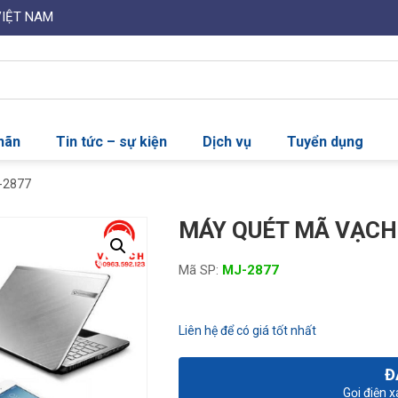
VIỆT NAM
nhãn
Tin tức – sự kiện
Dịch vụ
Tuyển dụng
-2877
MÁY QUÉT MÃ VẠCH
Mã SP:
MJ-2877
Liên hệ để có giá tốt nhất
Đ
Gọi điện 