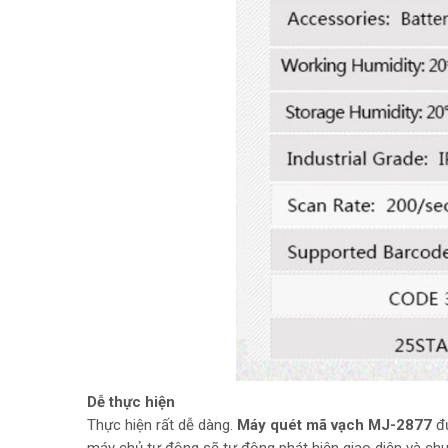
Dễ thực hiện
Thực hiện rất dễ dàng.
Máy quét mã vạch MJ-2877
đư
máy chủ tự động sẽ tự động phát hiện giao diện và ch