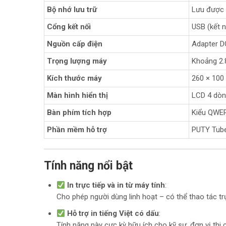
Bộ nhớ lưu trữ
Lưu được 5
Cổng kết nối
USB (kết n
Nguồn cấp điện
Adapter D
Trọng lượng máy
Khoảng 2.
Kích thước máy
260 × 100
Màn hình hiển thị
LCD 4 dòng
Bàn phím tích hợp
Kiểu QWER
Phần mềm hỗ trợ
PUTY Tube 
Tính năng nổi bật
In trực tiếp và in từ máy tính
:
Cho phép người dùng linh hoạt – có thể thao tác trự
Hỗ trợ in tiếng Việt có dấu
:
Tính năng này cực kỳ hữu ích cho kỹ sư, đơn vị thi 