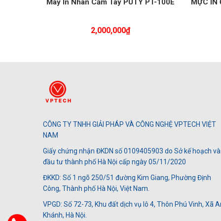
Máy In Nhãn Cầm Tay PUTY PT-100E
MỰC IN
2,000,000
₫
CÔNG TY TNHH GIẢI PHÁP VÀ CÔNG NGHỆ VPTECH VIỆT
NAM
Giấy chứng nhận ĐKDN số 0109405903 do Sở kế hoạch và
đầu tư thành phố Hà Nội cấp ngày 05/11/2020
ĐKKD: Số 1 ngõ 250/51 đường Kim Giang, Phường Định
Công, Thành phố Hà Nội, Việt Nam.
VPGD: Số 72-73, Khu đất dịch vụ lô 4, Thôn Phú Vinh, Xã A
Khánh, Hà Nội.