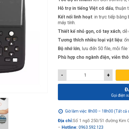
Hỗ trợ in tiếng Việt có dấu
, thuận 
Kết nối linh hoạt
: in trực tiếp bằ
máy tính.
Thiết kế nhỏ gọn, có tay xách
, dễ
Tương thích nhiều loại vật liệu
: ố
Bộ nhớ lớn
, lưu đến 50 file, mỗi fil
Phù hợp cho ngành điện, viễn thô
-
+
Đ
Gọi điện 
Giờ làm việc: 8h00 – 18h00 (Tất cả 
Địa chỉ:
Số 1 ngõ 250/51 đường Kim G
–
Hotline:
0963.592.123