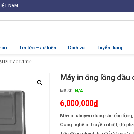
VIỆT NAM
nhãn
Tin tức – sự kiện
Dịch vụ
Tuyển dụng
cốt PUTY PT-1010
Máy in ống lồng đầu
Mã SP:
N/A
6,000,000
₫
Máy in chuyên dụng
cho ống lồng, 
Công nghệ in truyền nhiệt
, độ phâ
Tốc độ in nhanh
lên đến 30mm/s, tố