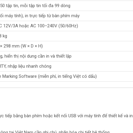
0 tập tin, mỗi tập tin tối đa 99 dòng
ối máy tính), in trực tiếp từ bàn phím máy
C 12V/3A hoặc AC 100–240V (50/60Hz)
8 kg
 × 298 mm (W × D × H)
, hiển thị nội dung cần in và thiết lập
TY, nhập liệu nhanh chóng
Marking Software (miễn phí, in tiếng Việt có dấu)
c tiếp bằng bàn phím hoặc kết nối USB với máy tính để thiết kế và in
công tại Việt Nam cần ghi chú, nhãn hóa chi tiết hệ thống.