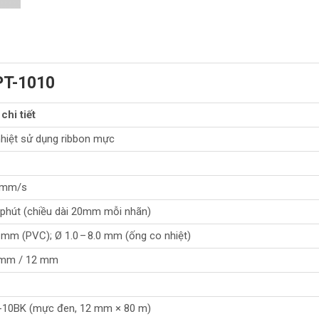
 PT-1010
chi tiết
nhiệt sử dụng ribbon mực
0 mm/s
phút (chiều dài 20mm mỗi nhãn)
0 mm (PVC); Ø 1.0 – 8.0 mm (ống co nhiệt)
 mm / 12 mm
-10BK (mực đen, 12 mm × 80 m)