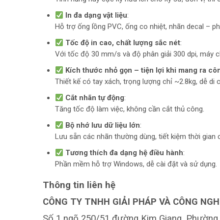
In đa dạng vật liệu
:
Hỗ trợ ống lồng PVC, ống co nhiệt, nhãn decal – ph
Tốc độ in cao, chất lượng sắc nét
:
Với tốc độ 30 mm/s và độ phân giải 300 dpi, máy c
Kích thước nhỏ gọn – tiện lợi khi mang ra cô
Thiết kế có tay xách, trọng lượng chỉ ~2.8kg, dễ di 
Cắt nhãn tự động
:
Tăng tốc độ làm việc, không cần cắt thủ công.
Bộ nhớ lưu dữ liệu lớn
:
Lưu sẵn các nhãn thường dùng, tiết kiệm thời gian c
Tương thích đa dạng hệ điều hành
:
Phần mềm hỗ trợ Windows, dễ cài đặt và sử dụng.
Thông tin liên hệ
CÔNG TY TNHH GIẢI PHÁP VÀ CÔNG NGH
Số 1 ngõ 250/51 đường Kim Giang, Phường 