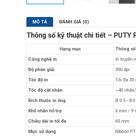
MÔ TẢ
ĐÁNH GIÁ (0)
Thông số kỹ thuật chi tiết – PUTY
Hạng mục
Thông số 
Công nghệ in
In truyền 
Độ phân giải
300 dpi
Tốc độ in
Tối đa 3
Tốc độ cắt nhãn
~40 nhãn/
Kích thước in ống
Ø 0.5 – 8.
Khổ nhãn hỗ trợ
6 mm / 9
Chiều dài in tối đa
60 mm
Mực sử dụng
Ribbon PT