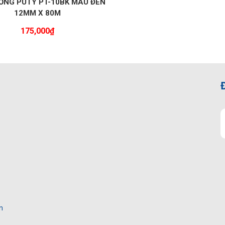
 ỐNG PUTY PT-10BK MÀU ĐEN
12MM X 80M
175,000
₫
n