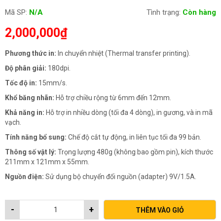
Mã SP:
N/A
Tình trạng:
Còn hàng
2,000,000
₫
Phương thức in:
In chuyển nhiệt (Thermal transfer printing).
Độ phân giải:
180dpi.
Tốc độ in:
15mm/s.
Khổ băng nhãn:
Hỗ trợ chiều rộng từ 6mm đến 12mm.
Khả năng in:
Hỗ trợ in nhiều dòng (tối đa 4 dòng), in gương, và in mã
vạch.
Tính năng bổ sung:
Chế độ cắt tự động, in liên tục tối đa 99 bản.
Thông số vật lý:
Trọng lượng 480g (không bao gồm pin), kích thước
211mm x 121mm x 55mm.
Nguồn điện:
Sử dụng bộ chuyển đổi nguồn (adapter) 9V/1.5A.
-
+
THÊM VÀO GIỎ