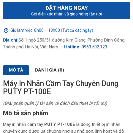
ĐẶT HÀNG NGAY
Gọi điện xác nhận và giao hàng tận nơi
Giờ làm việc: 8h00 – 18h00 (Tất cả các ngày)
Địa chỉ:
Số 1 ngõ 250/51 đường Kim Giang, Phường Định Công,
Thành phố Hà Nội, Việt Nam. –
Hotline:
0963.592.123
MÔ TẢ
ĐÁNH GIÁ (0)
Máy In Nhãn Cầm Tay Chuyên Dụng
PUTY PT-100E
(Giải pháp quản lý tài sản và đánh dấu thiết bị tối ưu)
Mô tả sản phẩm
Máy in nhãn cầm tay
PUTY PT-100E
là dòng thiết bị in nhãn
chuyên dụng được ưa chuộng nhờ sự nhỏ gọn, linh hoạt và độ