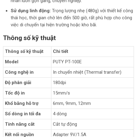
nhãn luôn gọn gàng, chuyên nghiệp.
Sử dụng linh động:
Trọng lượng nhẹ (480g) với thiết kế công
thái học, thời gian chờ lên đến 500 giờ, rất phù hợp cho công
việc di chuyển tại hiện trường hoặc kho bãi.
Thông số kỹ thuật
Thông số kỹ thuật
Chi tiết
Model
PUTY PT-100E
Công nghệ in
In chuyển nhiệt (Thermal transfer)
Độ phân giải
180dpi
Tốc độ in
15mm/s
Khổ băng hỗ trợ
6mm, 9mm, 12mm
Số dòng in tối đa
4 dòng
Tính năng cắt
Cắt tự động
Kết nối nguồn
Adapter 9V/1.5A