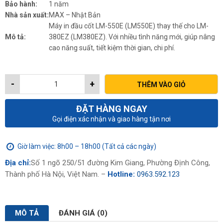
15,000,000₫.
là:
Bảo hành:
1 năm
12,500,000₫.
Nhà sản xuất:
MAX – Nhật Bản
Máy in đầu cốt LM-550E (LM550E) thay thế cho LM-
Mô tả:
380EZ (LM380EZ). Với nhiều tình năng mới, giúp nâng
cao năng suất, tiết kiệm thời gian, chi phí.
-
+
THÊM VÀO GIỎ
ĐẶT HÀNG NGAY
Gọi điện xác nhận và giao hàng tận nơi
Giờ làm việc: 8h00 – 18h00 (Tất cả các ngày)
Địa chỉ:
Số 1 ngõ 250/51 đường Kim Giang, Phường Định Công,
Thành phố Hà Nội, Việt Nam. –
Hotline:
0963.592.123
MÔ TẢ
ĐÁNH GIÁ (0)