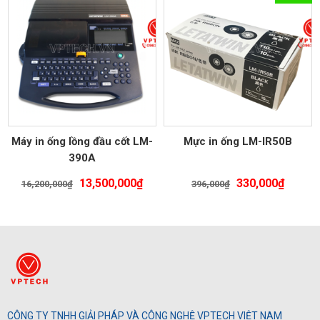
19,560,000₫.
là:
192,000₫.
là:
16,300,000₫.
180,00
Máy in ống lồng đầu cốt LM-
Mực in ống LM-IR50B
390A
Giá
Giá
Giá
Giá
13,500,000
₫
330,000
₫
16,200,000
₫
396,000
₫
gốc
hiện
gốc
hiện
là:
tại
là:
tại
16,200,000₫.
là:
396,000₫.
là:
13,500,000₫.
330,00
CÔNG TY TNHH GIẢI PHÁP VÀ CÔNG NGHỆ VPTECH VIỆT NAM