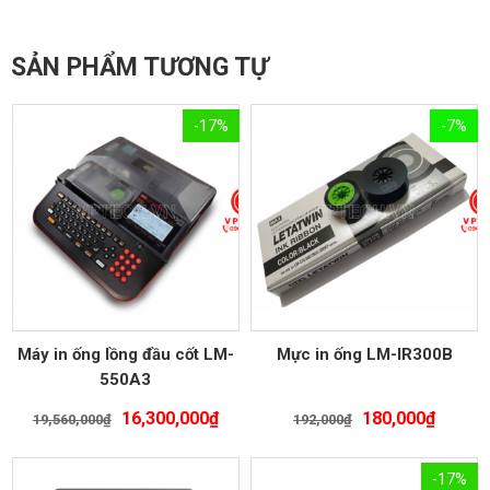
SẢN PHẨM TƯƠNG TỰ
-17%
-7%
Máy in ống lồng đầu cốt LM-
Mực in ống LM-IR300B
550A3
Giá
Giá
Giá
Giá
16,300,000
₫
180,000
₫
19,560,000
₫
192,000
₫
gốc
hiện
gốc
hiện
là:
tại
là:
tại
-17%