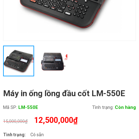
Máy in ống lồng đầu cốt LM-550E
Mã SP:
LM-550E
Tình trạng:
Còn hàng
Giá
Giá
12,500,000
₫
15,000,000
₫
gốc
hiện
là:
tại
Tình trạng:
Có sẵn