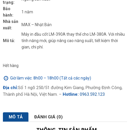
16,200,000₫.
là:
trạng:
13,500,000₫.
Bảo
1 năm
hành:
Nhà sản
MAX – Nhật Bản
xuất:
Máy in đầu cốt LM-390A thay thế cho LM-380A. Với nhiều
Mô tả:
tính năng mới, giúp nâng cao năng suất, tiết kiệm thời
gian, chi phí.
Hết hàng
Giờ làm việc: 8h00 – 18h00 (Tất cả các ngày)
Địa chỉ:
Số 1 ngõ 250/51 đường Kim Giang, Phường Định Công,
Thành phố Hà Nội, Việt Nam. –
Hotline:
0963.592.123
MÔ TẢ
ĐÁNH GIÁ (0)