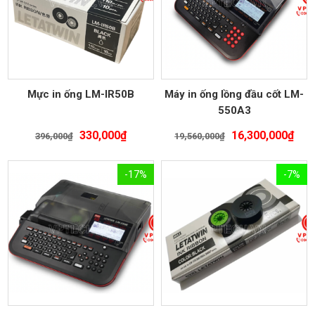
Mực in ống LM-IR50B
Máy in ống lồng đầu cốt LM-
550A3
Giá
Giá
Giá
Giá
330,000
₫
16,300,000
₫
396,000
₫
19,560,000
₫
gốc
hiện
gốc
hiệ
là:
tại
là:
tại
-17%
-7%
396,000₫.
là:
19,560,000₫.
là:
330,000₫.
16,