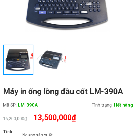
Máy in ống lồng đầu cốt LM-390A
Mã SP:
LM-390A
Tình trạng:
Hết hàng
Giá
Giá
13,500,000
₫
16,200,000
₫
gốc
hiện
là:
tại
Tình
Ngưng sản xuất