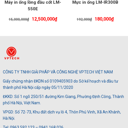
Máy in ống lồng đầu cốt LM-
Mực in ống LM-IR300B
550E
Giá
Giá
Giá
Giá
12,500,000
₫
180,000
₫
15,000,000
₫
192,000
₫
gốc
hiện
gốc
hiện
là:
tại
là:
tại
15,000,000₫.
là:
192,000₫.
là:
12,500,000₫.
180,00
CÔNG TY TNHH GIẢI PHÁP VÀ CÔNG NGHỆ VPTECH VIỆT NAM
Giấy chứng nhận ĐKDN số 0109405903 do Sở kế hoạch và đầu tư
thành phố Hà Nội cấp ngày 05/11/2020
ĐKKD: Số 1 ngõ 250/51 đường Kim Giang, Phường Định Công, Thành
phố Hà Nội, Việt Nam.
VPGD: Số 72-73, Khu đất dịch vụ lô 4, Thôn Phú Vinh, Xã An Khánh,
Hà Nội.
Tel: 0963.592.123 – 0941.168.026