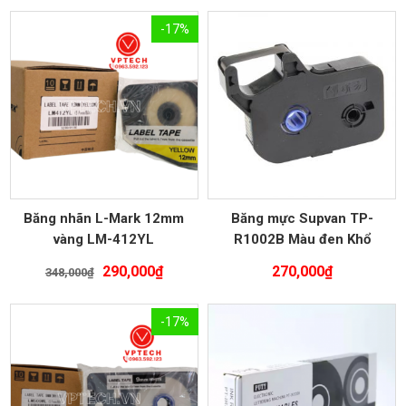
-17%
Băng nhãn L-Mark 12mm
Băng mực Supvan TP-
vàng LM-412YL
R1002B Màu đen Khổ
12mmx100M
Giá
Giá
290,000
₫
270,000
₫
348,000
₫
gốc
hiện
là:
tại
-17%
348,000₫.
là:
290,000₫.