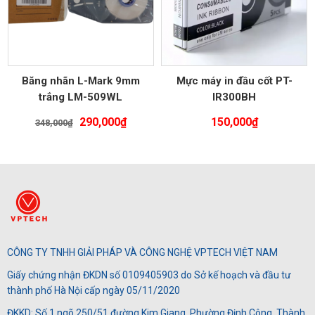
Băng nhãn L-Mark 9mm
Mực máy in đầu cốt PT-
trắng LM-509WL
IR300BH
Giá
Giá
290,000
₫
150,000
₫
348,000
₫
gốc
hiện
là:
tại
348,000₫.
là:
290,000₫.
CÔNG TY TNHH GIẢI PHÁP VÀ CÔNG NGHỆ VPTECH VIỆT NAM
Giấy chứng nhận ĐKDN số 0109405903 do Sở kế hoạch và đầu tư
thành phố Hà Nội cấp ngày 05/11/2020
ĐKKD: Số 1 ngõ 250/51 đường Kim Giang, Phường Định Công, Thành