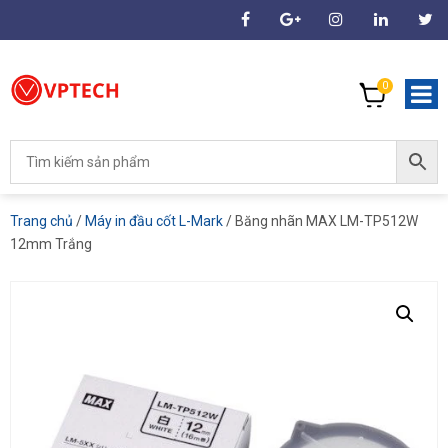
0
Trang chủ
/
Máy in đầu cốt L-Mark
/ Băng nhãn MAX LM-TP512W
12mm Trắng