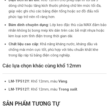
Diện tích in ấn lớn:
Khổ 12mm cho phép bạn in tối đa 3
dòng chữ hoặc tăng kích thước phông chữ lên mức tối đa,
giúp việc ghi chú các bảng điện tổng hoặc sơ đồ đấu nối
phức tạp trở nên rõ ràng hơn.
Bám dính chuyên dụng:
Lớp keo đặc thù của MAX đảm bảo
nhãn không bị bong mép khi dán trên các bề mặt nhựa hoặc
kim loại sơn tĩnh điện trong thời gian dài.
Chất liệu cao cấp:
Khả năng kháng nước, kháng dầu và
chống mài mòn cực tốt, phù hợp với tiêu chuẩn khắt khe
trong lắp ráp tủ bảng điện công nghiệp.
Các lựa chọn khác cùng khổ 12mm
LM-TP512Y:
Khổ 12mm, màu
Vàng
.
LM-TP512T:
Khổ 12mm, màu
Trong suốt
.
SẢN PHẨM TƯƠNG TỰ