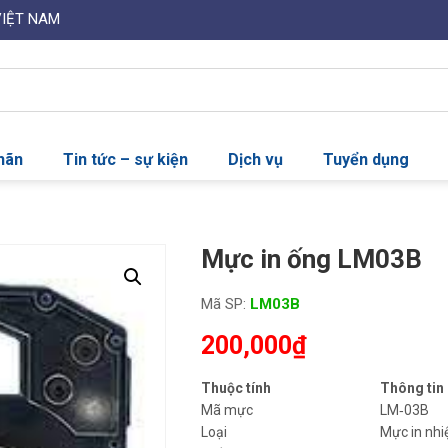
VIỆT NAM
nhãn
Tin tức – sự kiện
Dịch vụ
Tuyển dụng
Mực in ống LM03B
Mã SP:
LM03B
200,000
₫
Thuộc tính
Thông tin
Mã mực
LM‑03B
Loại
Mực in nhi