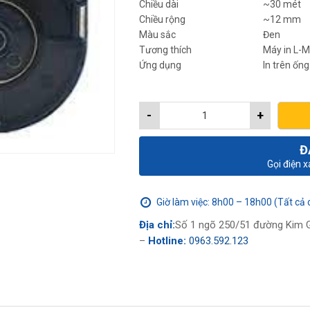
Chiều dài
~30 mét
Chiều rộng
~12 mm
Màu sắc
Đen
Tương thích
Máy in L-M
Ứng dụng
In trên ống
-
+
Đ
Gọi điện 
Giờ làm việc: 8h00 – 18h00 (Tất cả 
Địa chỉ:
Số 1 ngõ 250/51 đường Kim G
–
Hotline:
0963.592.123