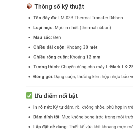
Thông số kỹ thuật
Tên đầy đủ:
LM‑03B Thermal Transfer Ribbon
Loại mực:
Mực in nhiệt (thermal ribbon)
Màu sắc:
Đen
Chiều dài cuộn:
Khoảng
30 mét
Chiều rộng cuộn:
Khoảng
12 mm
Tương thích:
Chuyên dùng cho máy
L-Mark LK-2
Đóng gói:
Dạng cuộn, thường kèm hộp nhựa bảo v
Ưu điểm nổi bật
In rõ nét:
Ký tự đậm, rõ, không nhòe, phù hợp in t
Bám dính tốt:
Mực không bong tróc trong môi trư
Lắp đặt dễ dàng:
Thiết kế vừa khít khoang mực má