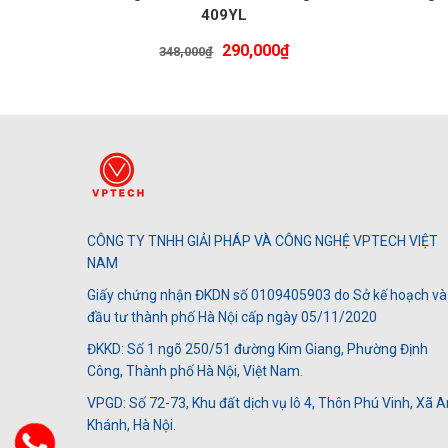
409YL
Giá
Giá
290,000
₫
348,000
₫
gốc
hiện
là:
tại
348,000₫.
là:
290,000₫.
CÔNG TY TNHH GIẢI PHÁP VÀ CÔNG NGHỆ VPTECH VIỆT
NAM
Giấy chứng nhận ĐKDN số 0109405903 do Sở kế hoạch và
đầu tư thành phố Hà Nội cấp ngày 05/11/2020
ĐKKD: Số 1 ngõ 250/51 đường Kim Giang, Phường Định
Công, Thành phố Hà Nội, Việt Nam.
VPGD: Số 72-73, Khu đất dịch vụ lô 4, Thôn Phú Vinh, Xã A
Khánh, Hà Nội.