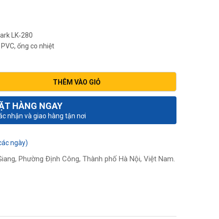
ark LK‑280
 PVC, ống co nhiệt
THÊM VÀO GIỎ
ẶT HÀNG NGAY
xác nhận và giao hàng tận nơi
các ngày)
iang, Phường Định Công, Thành phố Hà Nội, Việt Nam.