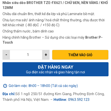
Nhãn siêu dẻo BROTHER TZE-FX621 / CHỮ ĐEN, NỀN VÀNG / KHỔ
12MM
Chiều dài chuẩn 8m, thiết kế đa lớp và phủ Laminate bề mặt.
Chịu lực ma sát/ ánh nắng/ hoá chất thông thường, chịu được thời
tiết khắc nhiệt (-80 độC / +150 độ C)
Chống thấm nước , bám dính cao
Hàng chính hãng Brother – Sử dụng cho các loại máy
Brother P-
Touch
-
+
THÊM VÀO GIỎ
ĐẶT HÀNG NGAY
Gọi điện xác nhận và giao hàng tận nơi
Giờ làm việc: 8h00 – 18h00 (Tất cả các ngày)
Địa chỉ:
Số 1 ngõ 250/51 đường Kim Giang, Phường Định Công,
Thành phố Hà Nội, Việt Nam. –
Hotline:
0963.592.123