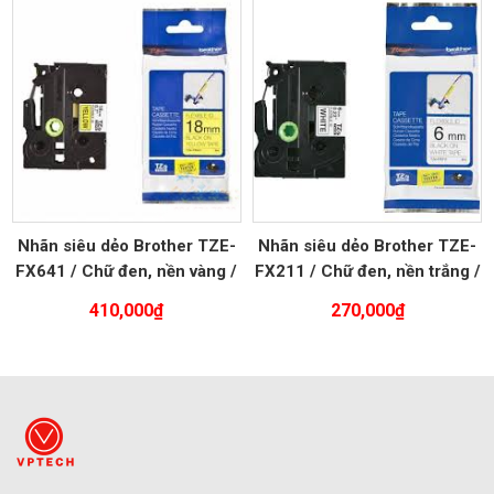
là:
tại
505,000₫.
là:
444,40
Nhãn siêu dẻo Brother TZE-
Nhãn siêu dẻo Brother TZE-
FX641 / Chữ đen, nền vàng /
FX211 / Chữ đen, nền trắng /
Khổ 18MM
Khổ 6MM
410,000
₫
270,000
₫