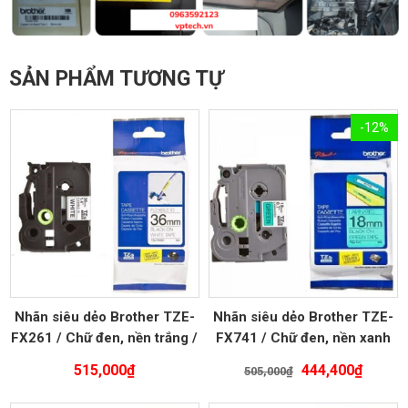
SẢN PHẨM TƯƠNG TỰ
-12%
Nhãn siêu dẻo Brother TZE-
Nhãn siêu dẻo Brother TZE-
FX261 / Chữ đen, nền trắng /
FX741 / Chữ đen, nền xanh
Khổ 36MM
lá / Khổ 18MM
Giá
Giá
515,000
₫
444,400
₫
505,000
₫
gốc
hiện