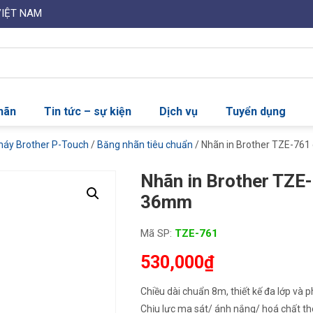
VIỆT NAM
nhãn
Tin tức – sự kiện
Dịch vụ
Tuyển dụng
máy Brother P-Touch
/
Băng nhãn tiêu chuẩn
/ Nhãn in Brother TZE-761
Nhãn in Brother TZE-
36mm
Mã SP:
TZE-761
530,000
₫
Chiều dài chuẩn 8m, thiết kế đa lớp và 
Chịu lực ma sát/ ánh nắng/ hoá chất thô