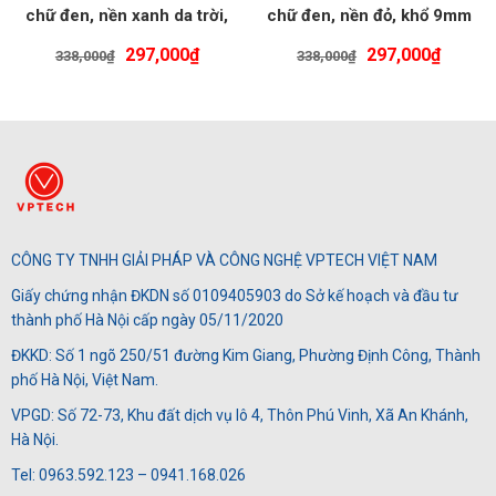
chữ đen, nền xanh da trời,
chữ đen, nền đỏ, khổ 9mm
khổ 9mm
Giá
Giá
Giá
Giá
297,000
₫
297,000
₫
338,000
₫
338,000
₫
gốc
hiện
gốc
hiện
là:
tại
là:
tại
338,000₫.
là:
338,000₫.
là:
297,000₫.
297,00
CÔNG TY TNHH GIẢI PHÁP VÀ CÔNG NGHỆ VPTECH VIỆT NAM
Giấy chứng nhận ĐKDN số 0109405903 do Sở kế hoạch và đầu tư
thành phố Hà Nội cấp ngày 05/11/2020
ĐKKD: Số 1 ngõ 250/51 đường Kim Giang, Phường Định Công, Thành
phố Hà Nội, Việt Nam.
VPGD: Số 72-73, Khu đất dịch vụ lô 4, Thôn Phú Vinh, Xã An Khánh,
Hà Nội.
Tel: 0963.592.123 – 0941.168.026