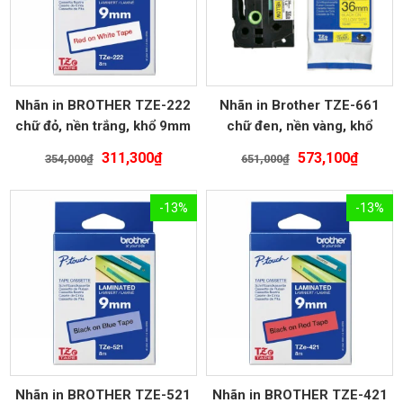
Nhãn in BROTHER TZE-222
Nhãn in Brother TZE-661
chữ đỏ, nền trắng, khổ 9mm
chữ đen, nền vàng, khổ
36mm
Giá
Giá
Giá
Giá
311,300
₫
573,100
₫
354,000
₫
651,000
₫
gốc
hiện
gốc
hiện
là:
tại
là:
tại
-13%
-13%
354,000₫.
là:
651,000₫.
là:
311,300₫.
573,10
Nhãn in BROTHER TZE-521
Nhãn in BROTHER TZE-421