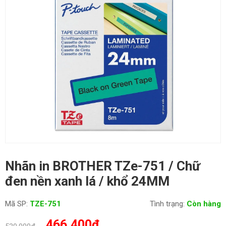
Nhãn in BROTHER TZe-751 / Chữ
đen nền xanh lá / khổ 24MM
Mã SP:
TZE-751
Tình trạng:
Còn hàng
Giá
Giá
466,400
₫