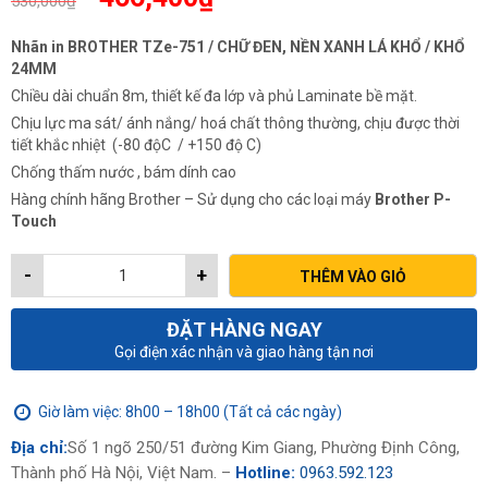
530,000
₫
gốc
hiện
là:
tại
Nhãn in BROTHER TZe-751 / CHỮ ĐEN, NỀN XANH LÁ KHỔ / KHỔ
530,000₫.
là:
24MM
466,400₫.
Chiều dài chuẩn 8m, thiết kế đa lớp và phủ Laminate bề mặt.
Chịu lực ma sát/ ánh nắng/ hoá chất thông thường, chịu được thời
tiết khắc nhiệt (-80 độC / +150 độ C)
Chống thấm nước , bám dính cao
Hàng chính hãng Brother – Sử dụng cho các loại máy
Brother P-
Touch
-
+
THÊM VÀO GIỎ
ĐẶT HÀNG NGAY
Gọi điện xác nhận và giao hàng tận nơi
Giờ làm việc: 8h00 – 18h00 (Tất cả các ngày)
Địa chỉ:
Số 1 ngõ 250/51 đường Kim Giang, Phường Định Công,
Thành phố Hà Nội, Việt Nam. –
Hotline:
0963.592.123