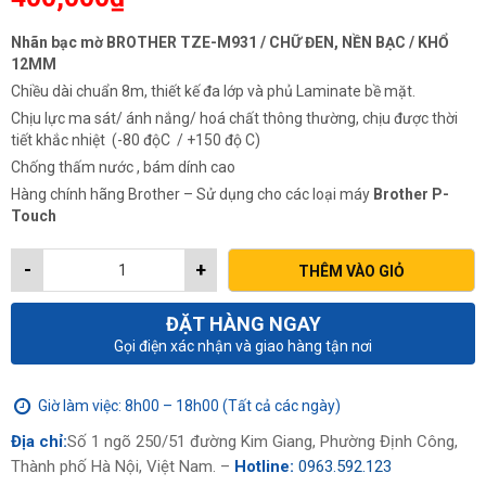
Nhãn bạc mờ BROTHER TZE-M931 / CHỮ ĐEN, NỀN BẠC / KHỔ
12MM
Chiều dài chuẩn 8m, thiết kế đa lớp và phủ Laminate bề mặt.
Chịu lực ma sát/ ánh nắng/ hoá chất thông thường, chịu được thời
tiết khắc nhiệt (-80 độC / +150 độ C)
Chống thấm nước , bám dính cao
Hàng chính hãng Brother – Sử dụng cho các loại máy
Brother P-
Touch
-
+
THÊM VÀO GIỎ
ĐẶT HÀNG NGAY
Gọi điện xác nhận và giao hàng tận nơi
Giờ làm việc: 8h00 – 18h00 (Tất cả các ngày)
Địa chỉ:
Số 1 ngõ 250/51 đường Kim Giang, Phường Định Công,
Thành phố Hà Nội, Việt Nam. –
Hotline:
0963.592.123