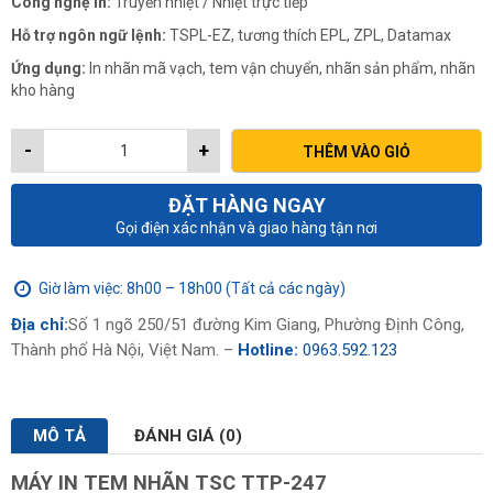
Công nghệ in:
Truyền nhiệt / Nhiệt trực tiếp
Hỗ trợ ngôn ngữ lệnh:
TSPL-EZ, tương thích EPL, ZPL, Datamax
Ứng dụng:
In nhãn mã vạch, tem vận chuyển, nhãn sản phẩm, nhãn
kho hàng
-
+
THÊM VÀO GIỎ
ĐẶT HÀNG NGAY
Gọi điện xác nhận và giao hàng tận nơi
Giờ làm việc: 8h00 – 18h00 (Tất cả các ngày)
Địa chỉ:
Số 1 ngõ 250/51 đường Kim Giang, Phường Định Công,
Thành phố Hà Nội, Việt Nam. –
Hotline:
0963.592.123
MÔ TẢ
ĐÁNH GIÁ (0)
MÁY IN TEM NHÃN TSC TTP-247