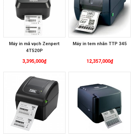
Máy in mã vạch Zenpert
Máy in tem nhãn TTP 345
4T520P
3,395,000
₫
12,357,000
₫