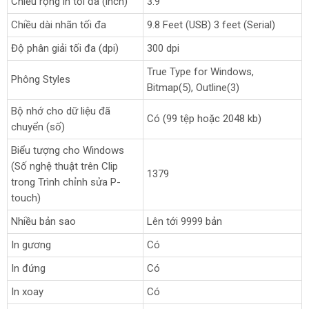
Chiều rộng in tối đa (inch)
3.9
Chiều dài nhãn tối đa
9.8 Feet (USB) 3 feet (Serial)
Độ phân giải tối đa (dpi)
300 dpi
True Type for Windows,
Phông Styles
Bitmap(5), Outline(3)
Bộ nhớ cho dữ liệu đã
Có (99 tệp hoặc 2048 kb)
chuyển (số)
Biểu tượng cho Windows
(Số nghệ thuật trên Clip
1379
trong Trình chỉnh sửa P-
touch)
Nhiều bản sao
Lên tới 9999 bản
In gương
Có
In đứng
Có
In xoay
Có