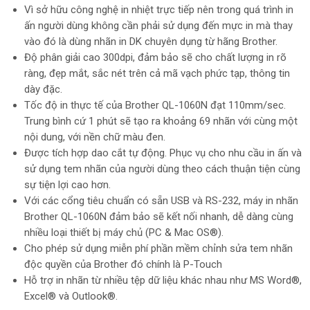
Vì sở hữu công nghệ in nhiệt trực tiếp nên trong quá trình in
ấn người dùng không cần phải sử dụng đến mực in mà thay
vào đó là dùng nhãn in DK chuyên dụng từ hãng Brother.​
Độ phân giải cao 300dpi, đảm bảo sẽ cho chất lượng in rõ
ràng, đẹp mắt, sắc nét trên cả mã vạch phức tạp, thông tin
dày đặc.
Tốc độ in thực tế của Brother QL-1060N đạt 110mm/sec.
Trung bình cứ 1 phút sẽ tạo ra khoảng 69 nhãn với cùng một
nội dung, với nền chữ màu đen.
Được tích hợp dao cắt tự động. Phục vụ cho nhu cầu in ấn và
sử dụng tem nhãn của người dùng theo cách thuận tiện cùng
sự tiện lợi cao hơn.​
Với các cổng tiêu chuẩn có sẵn USB và RS-232, máy in nhãn
Brother QL-1060N đảm bảo sẽ kết nối nhanh, dễ dàng cùng
nhiều loại thiết bị máy chủ (PC & Mac OS®).
Cho phép sử dụng miễn phí phần mềm chỉnh sửa tem nhãn
độc quyền của Brother đó chính là P-Touch
Hỗ trợ in nhãn từ nhiều tệp dữ liệu khác nhau như MS Word®,
Excel® và Outlook®.