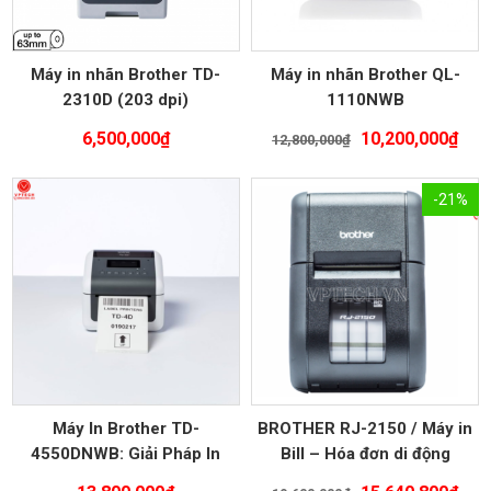
Máy in nhãn Brother TD-
Máy in nhãn Brother QL-
2310D (203 dpi)
1110NWB
Giá
Giá
6,500,000
₫
10,200,000
₫
12,800,000
₫
gốc
hiệ
là:
tại
-21%
12,800,000₫.
là:
10,
Máy In Brother TD-
BROTHER RJ-2150 / Máy in
4550DNWB: Giải Pháp In
Bill – Hóa đơn di động
Thông Minh Hiệu Quả