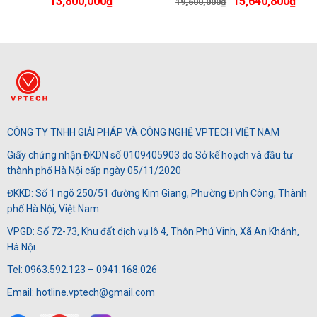
Giá
Giá
13,800,000
₫
15,640,800
₫
19,600,000
₫
gốc
hiệ
là:
tại
19,600,000₫.
là:
15,
CÔNG TY TNHH GIẢI PHÁP VÀ CÔNG NGHỆ VPTECH VIỆT NAM
Giấy chứng nhận ĐKDN số 0109405903 do Sở kế hoạch và đầu tư
thành phố Hà Nội cấp ngày 05/11/2020
ĐKKD: Số 1 ngõ 250/51 đường Kim Giang, Phường Định Công, Thành
phố Hà Nội, Việt Nam.
VPGD: Số 72-73, Khu đất dịch vụ lô 4, Thôn Phú Vinh, Xã An Khánh,
Hà Nội.
Tel: 0963.592.123 – 0941.168.026
Email: hotline.vptech@gmail.com