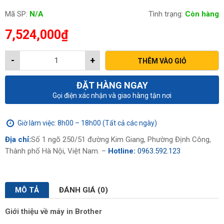
Mã SP:
N/A
Tình trạng:
Còn hàng
7,524,000
₫
-
+
THÊM VÀO GIỎ
ĐẶT HÀNG NGAY
Gọi điện xác nhận và giao hàng tận nơi
Giờ làm việc: 8h00 – 18h00 (Tất cả các ngày)
Địa chỉ:
Số 1 ngõ 250/51 đường Kim Giang, Phường Định Công,
Thành phố Hà Nội, Việt Nam. –
Hotline:
0963.592.123
MÔ TẢ
ĐÁNH GIÁ (0)
Giới thiệu về máy in Brother