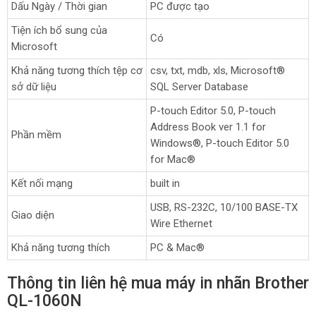
Dấu Ngày / Thời gian
PC được tạo
Tiện ích bổ sung của
Có
Microsoft
Khả năng tương thích tệp cơ
csv, txt, mdb, xls, Microsoft®
sở dữ liệu
SQL Server Database
P-touch Editor 5.0, P-touch
Address Book ver 1.1 for
Phần mềm
Windows®, P-touch Editor 5.0
for Mac®
Kết nối mạng
built in
USB, RS-232C, 10/100 BASE-TX
Giao diện
Wire Ethernet
Khả năng tương thích
PC & Mac®
Thông tin liên hệ mua máy in nhãn Brother
QL-1060N