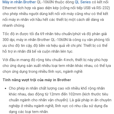
Máy in nhãn Brother
QL-1060N thuộc dòng
QL Series
có kết nối
Ethernet tích hợp và giao diện kép (cổng nối tiếp USB và RS-232)
cho phép nhiều người dùng kết nối với máy cũng như có thể kết
nối máy in nhãn với hầu hết các thiết bị một cách dễ dàng và
nhanh chóng.
Tốc độ in được tối đa 69 nhãn tiêu chuẩn/phút và độ phân giải
300 dpi, máy in nhãn Brother QL-1060N là công cụ văn phòng tối
ưu cho độ tin cậy, độ bền và hiệu quả về chi phí. Thiết bị có thể
hỗ trợ in nhãn đã bế và cuộn nhãn liên tục.
Với đầu in mang độ rộng tiêu chuẩn 4 inch, thiết bị này phù hợp
cho ứng dụng sản xuất nhiều loại tem nhãn khác nhau, có thể lựa
chọn ứng dụng trong nhiều lĩnh vực, ngành nghề.
Tính năng vượt trội của máy in Bro
ther
Cho phép in nhãn chất lượng cao với nhiều khổ rộng nhãn
khác nhau, dao động từ 12mm đến 102mm (kích thước tiêu
chuẩn ngành cho nhãn vận chuyển). Là giải pháp in ấn chuyên
nghiệp ở nhiều ngành nghề, lĩnh vực có nhu cầu sử dụng đa
dạng các loại tem nhãn.