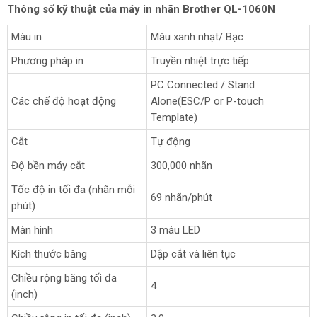
Thông số kỹ thuật của máy in nhãn Brot
her QL-1060N
Màu in
Màu xanh nhạt/ Bạc
Phương pháp in
Truyền nhiệt trực tiếp
PC Connected / Stand
Các chế độ hoạt động
Alone(ESC/P or P-touch
Template)
Cắt
Tự động
Độ bền máy cắt
300,000 nhãn
Tốc độ in tối đa (nhãn mỗi
69 nhãn/phút
phút)
Màn hình
3 màu LED
Kích thước băng
Dập cắt và liên tục
Chiều rộng băng tối đa
4
(inch)