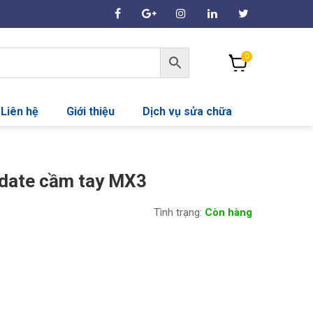
0
Liên hệ
Giới thiệu
Dịch vụ sửa chữa
 date cầm tay MX3
Tình trạng:
Còn hàng
á
ện
400,000₫.