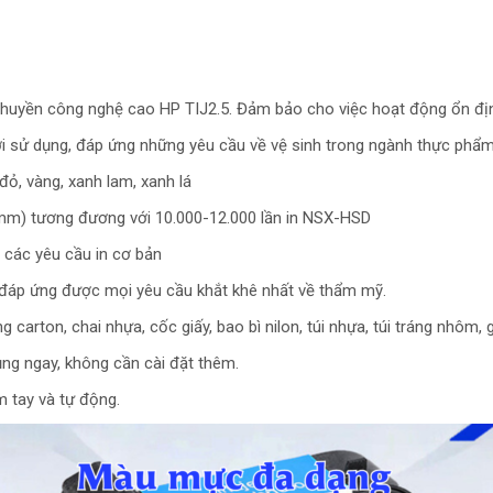
huyền công nghệ cao HP TIJ2.5. Đảm bảo cho việc hoạt động ổn định
ời sử dụng, đáp ứng những yêu cầu về vệ sinh trong ngành thực phẩ
ỏ, vàng, xanh lam, xanh lá
 2mm) tương đương với 10.000-12.000 lần in NSX-HSD
 các yêu cầu in cơ bản
ể đáp ứng được mọi yêu cầu khắt khê nhất về thẩm mỹ.
carton, chai nhựa, cốc giấy, bao bì nilon, túi nhựa, túi tráng nhôm, g
ụng ngay, không cần cài đặt thêm.
m tay và tự động.