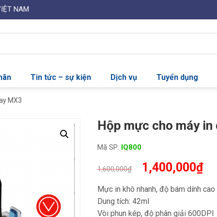
VIỆT NAM
nhãn
Tin tức – sự kiện
Dịch vụ
Tuyển dụng
tay MX3
Hộp mực cho máy in
Mã SP:
IQ800
Giá
Gi
1,400,000
₫
1,600,000
₫
gốc
hi
là:
tại
Mực in khô nhanh, độ bám dính cao
1,600,000₫.
là:
Dung tích: 42ml
1,
Vòi phun kép, độ phân giải 600DPI