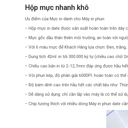
Hộp mực nhanh khô
Ưu điểm của Mực in dành cho Máy in phun
– Hộp mực in date được sản xuất hoàn toàn trên dây c
– Mực gốc dầu thân thiên môi trường, an toàn với ngư
– Với 6 màu mực để Khách Hàng lựa chọn: Đen, trắng, đ
– Dung tích 42ml: in tới 300.000 ký tự (chiều cao chữ
– Chiều cao bản in từ 2-12,7mm đáp ứng được hầu hết
– Vòi phun kép, độ phân giải 600DPI: hoàn toàn có th
– Độ bám dính cao trên hầu hết các chất liệu như: Thùng 
– Dễ dàng sử dụng: chỉ cần lắp vào máy là có thể sử d
– Chip tương thích với nhiều dòng Máy in phun date cầ