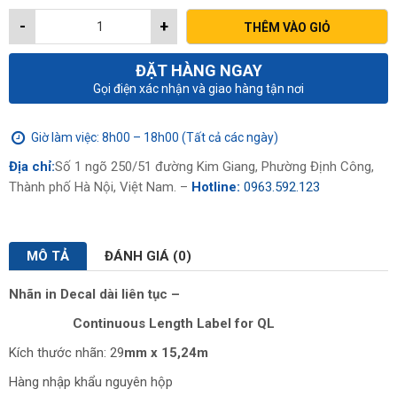
là:
tại
-
+
THÊM VÀO GIỎ
540,000₫.
là:
475,200₫.
ĐẶT HÀNG NGAY
Gọi điện xác nhận và giao hàng tận nơi
Giờ làm việc: 8h00 – 18h00 (Tất cả các ngày)
Địa chỉ:
Số 1 ngõ 250/51 đường Kim Giang, Phường Định Công,
Thành phố Hà Nội, Việt Nam. –
Hotline:
0963.592.123
MÔ TẢ
ĐÁNH GIÁ (0)
Nhãn in Decal dài liên tục –
Continuous Length Label for QL
Kích thước nhãn: 29
mm x 15,24m
Hàng nhập khẩu nguyên hộp