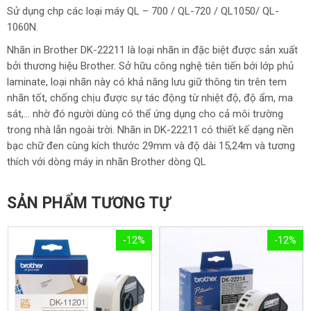
Sử dụng chp các loại máy QL – 700 / QL-720 / QL1050/ QL-
1060N.
Nhãn in Brother DK-22211 là loại nhãn in đặc biệt được sản xuất
bởi thương hiệu Brother. Sở hữu công nghệ tiên tiến bới lớp phủ
laminate, loại nhãn này có khả năng lưu giữ thông tin trên tem
nhãn tốt, chống chịu được sự tác động từ nhiệt độ, độ ẩm, ma
sát,… nhờ đó người dùng có thể ứng dụng cho cả môi trường
trong nhà lẫn ngoài trời. Nhãn in DK-22211 có thiết kế dạng nền
bạc chữ đen cùng kích thước 29mm và độ dài 15,24m và tương
thích với dòng máy in nhãn Brother dòng QL
SẢN PHẨM TƯƠNG TỰ
-12%
-12%