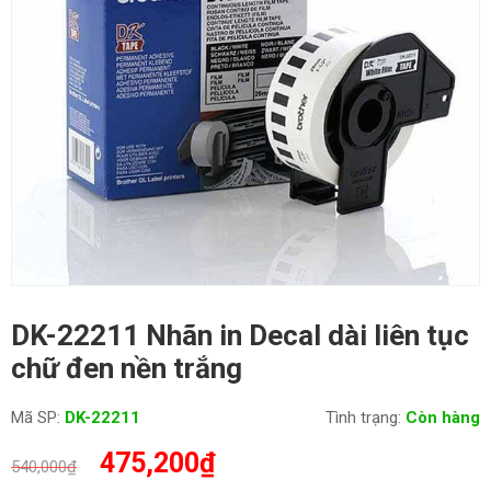
DK-22211 Nhãn in Decal dài liên tục
chữ đen nền trắng
Mã SP:
DK-22211
Tình trạng:
Còn hàng
Giá
Giá
475,200
₫
540,000
₫
gốc
hiện