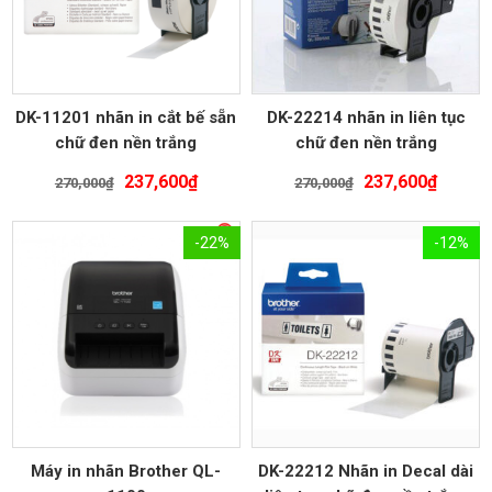
DK-11201 nhãn in cắt bế sẵn
DK-22214 nhãn in liên tục
chữ đen nền trắng
chữ đen nền trắng
Giá
Giá
Giá
Giá
237,600
₫
237,600
₫
270,000
₫
270,000
₫
gốc
hiện
gốc
hiện
là:
tại
là:
tại
-22%
-12%
270,000₫.
là:
270,000₫.
là:
237,600₫.
237,60
Máy in nhãn Brother QL-
DK-22212 Nhãn in Decal dài