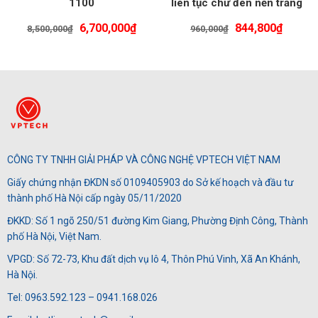
1100
liên tục chữ đen nền trắng
Giá
Giá
Giá
Giá
6,700,000
₫
844,800
₫
8,500,000
₫
960,000
₫
gốc
hiện
gốc
hiện
là:
tại
là:
tại
8,500,000₫.
là:
960,000₫.
là:
6,700,000₫.
844,80
CÔNG TY TNHH GIẢI PHÁP VÀ CÔNG NGHỆ VPTECH VIỆT NAM
Giấy chứng nhận ĐKDN số 0109405903 do Sở kế hoạch và đầu tư
thành phố Hà Nội cấp ngày 05/11/2020
ĐKKD: Số 1 ngõ 250/51 đường Kim Giang, Phường Định Công, Thành
phố Hà Nội, Việt Nam.
VPGD: Số 72-73, Khu đất dịch vụ lô 4, Thôn Phú Vinh, Xã An Khánh,
Hà Nội.
Tel: 0963.592.123 – 0941.168.026