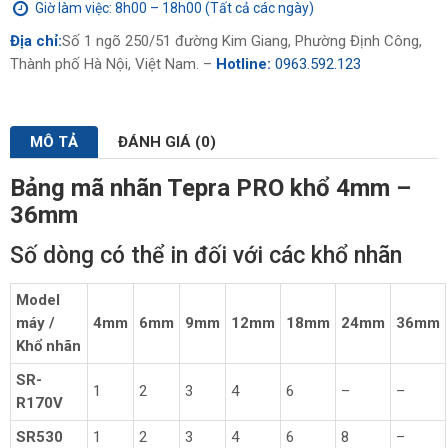
Giờ làm việc: 8h00 – 18h00 (Tất cả các ngày)
Địa chỉ:
Số 1 ngõ 250/51 đường Kim Giang, Phường Định Công,
Thành phố Hà Nội, Việt Nam. –
Hotline:
0963.592.123
MÔ TẢ
ĐÁNH GIÁ (0)
Bảng mã nhãn Tepra PRO khổ 4mm –
36mm
Số dòng có thể in đối với các khổ nhãn
Model
máy /
4mm
6mm
9mm
12mm
18mm
24mm
36mm
Khổ nhãn
SR-
1
2
3
4
6
–
–
R170V
SR530
1
2
3
4
6
8
–