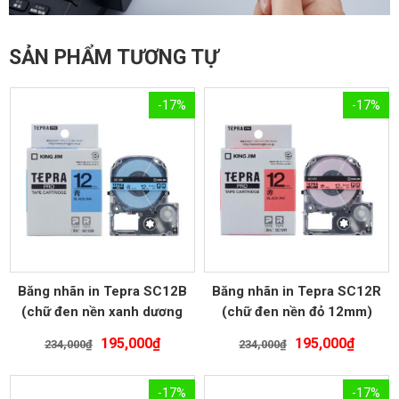
SẢN PHẨM TƯƠNG TỰ
-17%
-17%
Băng nhãn in Tepra SC12B
Băng nhãn in Tepra SC12R
(chữ đen nền xanh dương
(chữ đen nền đỏ 12mm)
12mm)
Giá
Giá
Giá
Giá
195,000
₫
195,000
₫
234,000
₫
234,000
₫
gốc
hiện
gốc
hiện
là:
tại
là:
tại
-17%
-17%