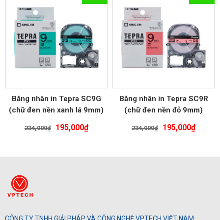
234,000₫.
là:
234,000₫.
là:
195,000₫.
195,00
Băng nhãn in Tepra SC9G
Băng nhãn in Tepra SC9R
(chữ đen nền xanh lá 9mm)
(chữ đen nền đỏ 9mm)
Giá
Giá
Giá
Giá
195,000
₫
195,000
₫
234,000
₫
234,000
₫
gốc
hiện
gốc
hiện
là:
tại
là:
tại
234,000₫.
là:
234,000₫.
là:
195,000₫.
195,00
CÔNG TY TNHH GIẢI PHÁP VÀ CÔNG NGHỆ VPTECH VIỆT NAM