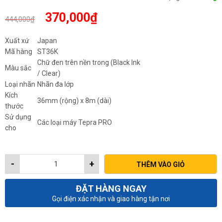
Giá
Giá
370,000
₫
444,000
₫
gốc
hiện
là:
tại
Xuất xứ
Japan
444,000₫.
là:
Mã hàng
ST36K
370,000₫.
Chữ đen trên nền trong (Black Ink
Màu sắc
/ Clear)
Loại nhãn
Nhãn đa lớp
Kích
36mm (rộng) x 8m (dài)
thước
Sử dụng
Các loại máy Tepra PRO
cho
-
+
THÊM VÀO GIỎ
ĐẶT HÀNG NGAY
Gọi điện xác nhận và giao hàng tận nơi